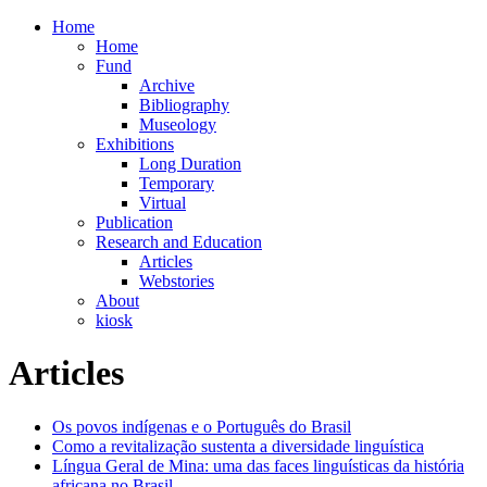
Home
Home
Fund
Archive
Bibliography
Museology
Exhibitions
Long Duration
Temporary
Virtual
Publication
Research and Education
Articles
Webstories
About
kiosk
Articles
Os povos indígenas e o Português do Brasil
Como a revitalização sustenta a diversidade linguística
Língua Geral de Mina: uma das faces linguísticas da história
africana no Brasil