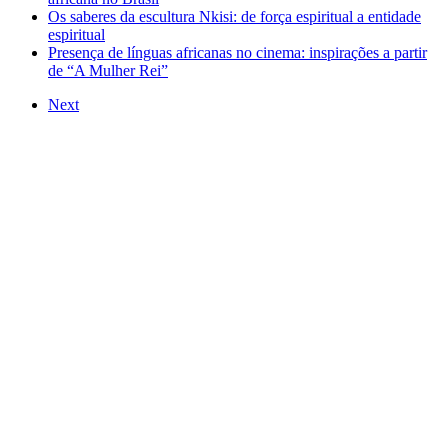
Os saberes da escultura Nkisi: de força espiritual a entidade
espiritual
Presença de línguas africanas no cinema: inspirações a partir
de “A Mulher Rei”
Next