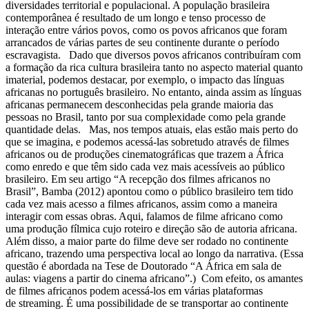
diversidades territorial e populacional. A população brasileira
contemporânea é resultado de um longo e tenso processo de
interação entre vários povos, como os povos africanos que foram
arrancados de várias partes de seu continente durante o período
escravagista. Dado que diversos povos africanos contribuíram com
a formação da rica cultura brasileira tanto no aspecto material quanto
imaterial, podemos destacar, por exemplo, o impacto das línguas
africanas no português brasileiro. No entanto, ainda assim as línguas
africanas permanecem desconhecidas pela grande maioria das
pessoas no Brasil, tanto por sua complexidade como pela grande
quantidade delas. Mas, nos tempos atuais, elas estão mais perto do
que se imagina, e podemos acessá-las sobretudo através de filmes
africanos ou de produções cinematográficas que trazem a África
como enredo e que têm sido cada vez mais acessíveis ao público
brasileiro. Em seu artigo “A recepção dos filmes africanos no
Brasil”, Bamba (2012) apontou como o público brasileiro tem tido
cada vez mais acesso a filmes africanos, assim como a maneira
interagir com essas obras. Aqui, falamos de filme africano como
uma produção fílmica cujo roteiro e direção são de autoria africana.
Além disso, a maior parte do filme deve ser rodado no continente
africano, trazendo uma perspectiva local ao longo da narrativa. (Essa
questão é abordada na Tese de Doutorado “A África em sala de
aulas: viagens a partir do cinema africano”.) Com efeito, os amantes
de filmes africanos podem acessá-los em várias plataformas
de streaming. É uma possibilidade de se transportar ao continente