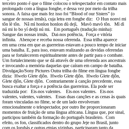
terceiro ponto é que o filme colocou o telespectador em contato mais
prolongado com a língua fongbe, e dessa vez por meio da trilha
sonora. A faixa que mais fez isso foi “Blood of our Sisters” (o
sangue de nossas irmãs), cuja letra em fongbe diz: O Hun nonvi mi
tôn lè tôn. Nâ mì honlon honlon dù dejì, Mavò mavò tôn. Mì dì
nú mi lo bo yí dedji nú mi. Em português (tradução minha):
Sangue das nossas irmãs, Dai-nos potência, Força e vitória
infinita. Abençoe e receba nossa oferenda. Essa trilha aparece
em uma cena em que as guerreiras estavam a pouco tempo de iniciar
uma batalha. E, para isso, estavam realizando as devidas oferendas
para se fortalecerem espiritualmente antes de partir para o combate.
Um fortalecimento que se dá através de uma oferenda aos ancestrais
e invocando a memória daquelas que caíram em campo de batalha.
Divulgação/Sony Pictures Outra trilha do filme em língua fongbe
dizia: Hwelo Glete djôn. Hwelo Glete djôn. Hwelo Glete djôn,
Glete djôn, Glete djôn. Contrariamente à canção precedente, essa
busca exaltar a força e a potência das guerreiras. Ela pode ser
traduzida por: Eis-nos valentes. Eis-nos valentes. Eis-nos
valentes, valentes, valentes. Essas duas canções e as cenas às quais
foram vinculadas no filme, se de um lado envolveram
emocionalmente o telespectador, por outro lhe proporcionaram
momentos de fruição de uma língua africana. Língua que, por sinal,
participou também da formação do português brasileiro. Com
efeito, os fon, classificados dentro do grupo Jeje no Brasil, junto
com os Iorubás e outras etnias vizinhas, participaram tanto da