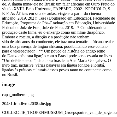
de. A língua mina-jeje no Brasil: um falar africano em Ouro Preto do
século XVIII. Belo Horizonte, FAPEMIG, 2002. KPOHOLO, S.
F. F. As Áfricas em sala de aulas: viagens a partir do cinema
africano. 2019. 202 f. Tese (Doutorado em Educação). Faculdade de
Educação, Programa de Pós-Graduação em Educação, Universidade
Federal de Juiz de Fora, Juiz de Fora, 2019. * Considerando a
produção deste filme, eu o enxergo como um filme diaspórico.
Embora o roteiro, a direção e a produção não tenham
sido de africanos do continente, ele traz uma temática africana real e
uma boa presença de língua africana, possibilitando esse contato
para o telespectador. ** Um pouco da história do antigo reino
do Danxomè e sua ligação com o Brasil pode ser acessada no livro
“Um defeito de cor”, da autora brasileira Ana Maria Gonçalves. O
livro traz, inclusive, várias palavras em língua fongbe e iorubá,
ligadas às práticas culturais desses povos tanto no continente como
no Brasil.
image
capa_mulherrei.jpg
20481-frm-livro-2038-site.jpg
COLLECTIE_TROPENMUSEUM_Groepsportret_van_de_zogenaam