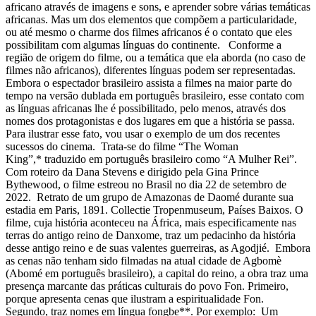
africano através de imagens e sons, e aprender sobre várias temáticas
africanas. Mas um dos elementos que compõem a particularidade,
ou até mesmo o charme dos filmes africanos é o contato que eles
possibilitam com algumas línguas do continente. Conforme a
região de origem do filme, ou a temática que ela aborda (no caso de
filmes não africanos), diferentes línguas podem ser representadas.
Embora o espectador brasileiro assista a filmes na maior parte do
tempo na versão dublada em português brasileiro, esse contato com
as línguas africanas lhe é possibilitado, pelo menos, através dos
nomes dos protagonistas e dos lugares em que a história se passa.
Para ilustrar esse fato, vou usar o exemplo de um dos recentes
sucessos do cinema. Trata-se do filme “The Woman
King”,* traduzido em português brasileiro como “A Mulher Rei”.
Com roteiro da Dana Stevens e dirigido pela Gina Prince
Bythewood, o filme estreou no Brasil no dia 22 de setembro de
2022. Retrato de um grupo de Amazonas de Daomé durante sua
estadia em Paris, 1891. Collectie Tropenmuseum, Países Baixos. O
filme, cuja história aconteceu na África, mais especificamente nas
terras do antigo reino de Danxome, traz um pedacinho da história
desse antigo reino e de suas valentes guerreiras, as Agodjié. Embora
as cenas não tenham sido filmadas na atual cidade de Agbomè
(Abomé em português brasileiro), a capital do reino, a obra traz uma
presença marcante das práticas culturais do povo Fon. Primeiro,
porque apresenta cenas que ilustram a espiritualidade Fon.
Segundo, traz nomes em língua fongbe**. Por exemplo: Um