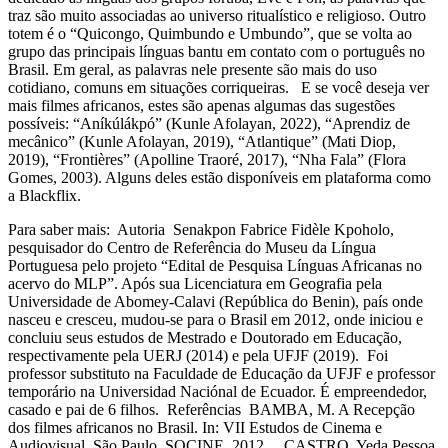
traz são muito associadas ao universo ritualístico e religioso. Outro
totem é o “Quicongo, Quimbundo e Umbundo”, que se volta ao
grupo das principais línguas bantu em contato com o português no
Brasil. Em geral, as palavras nele presente são mais do uso
cotidiano, comuns em situações corriqueiras. E se você deseja ver
mais filmes africanos, estes são apenas algumas das sugestões
possíveis: “Aníkúlákpó” (Kunle Afolayan, 2022), “Aprendiz de
mecânico” (Kunle Afolayan, 2019), “Atlantique” (Mati Diop,
2019), “Frontières” (Apolline Traoré, 2017), “Nha Fala” (Flora
Gomes, 2003). Alguns deles estão disponíveis em plataforma como
a Blackflix.
Para saber mais: Autoria Senakpon Fabrice Fidèle Kpoholo,
pesquisador do Centro de Referência do Museu da Língua
Portuguesa pelo projeto “Edital de Pesquisa Línguas Africanas no
acervo do MLP”. Após sua Licenciatura em Geografia pela
Universidade de Abomey-Calavi (República do Benin), país onde
nasceu e cresceu, mudou-se para o Brasil em 2012, onde iniciou e
concluiu seus estudos de Mestrado e Doutorado em Educação,
respectivamente pela UERJ (2014) e pela UFJF (2019). Foi
professor substituto na Faculdade de Educação da UFJF e professor
temporário na Universidad Naciónal de Ecuador. É empreendedor,
casado e pai de 6 filhos. Referências BAMBA, M. A Recepção
dos filmes africanos no Brasil. In: VII Estudos de Cinema e
Audiovisual. São Paulo, SOCINE, 2012. CASTRO, Yeda Pessoa