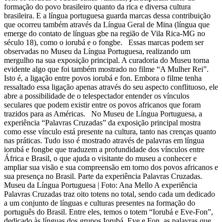
formação do povo brasileiro quanto da rica e diversa cultura
brasileira. E a língua portuguesa guarda marcas dessa contribuição
que ocorreu também através da Língua Geral de Mina (língua que
emerge do contato de línguas gbe na região de Vila Rica-MG no
século 18), como o iorubá e o fongbe. Essas marcas podem ser
observadas no Museu da Língua Portuguesa, realizando um
mergulho na sua exposição principal. A curadoria do Museu torna
evidente algo que foi também mostrado no filme “A Mulher Rei”.
Isto é, a ligação entre povos iorubá e fon. Embora o filme tenha
ressaltado essa ligação apenas através do seu aspecto conflituoso, ele
abre a possibilidade de o telespectador entender os vínculos
seculares que podem existir entre os povos africanos que foram
trazidos para as Américas. No Museu de Língua Portuguesa, a
experiência “Palavras Cruzadas” da exposição principal mostra
como esse vínculo está presente na cultura, tanto nas crenças quanto
nas práticas. Tudo isso é mostrado através de palavras em língua
iorubá e fongbe que traduzem a profundidade dos vínculos entre
África e Brasil, o que ajuda o visitante do museu a conhecer e
ampliar sua visão e sua compreensão em torno dos povos africanos e
sua presença no Brasil. Parte da experiência Palavras Cruzadas.
Museu da Língua Portuguesa | Foto: Ana Mello A experiência
Palavras Cruzadas traz oito totens no total, sendo cada um dedicado
a um conjunto de línguas e culturas presentes na formação do
português do Brasil. Entre eles, temos o totem “Iorubá e Eve-Fon”,
dedicado às línguas dos grupos Iorubá, Eve e Fon, as palavras que