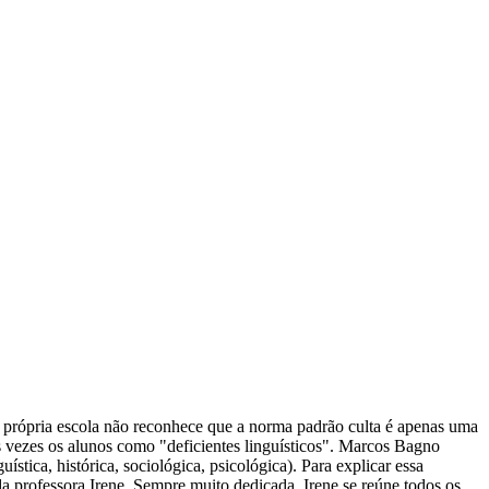
a própria escola não reconhece que a norma padrão culta é apenas uma
as vezes os alunos como "deficientes linguísticos". Marcos Bagno
stica, histórica, sociológica, psicológica). Para explicar essa
 da professora Irene. Sempre muito dedicada, Irene se reúne todos os