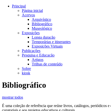
Principal
Página inicial
Acervos
Arquivístico
Bibliográfico
Museológico
Exposições
Longa duração
Temporárias e itinerantes
Exposições Virtuais
Publicações
Pesquisa e Educação
Artigos
Trilhas de conteúdo
Sobre
kiosk
Bibliográfico
mostrar todos
É uma coleção de referência que reúne livros, catálogos, periódicos 
curatoriais e aos projetos educativos e culturais.