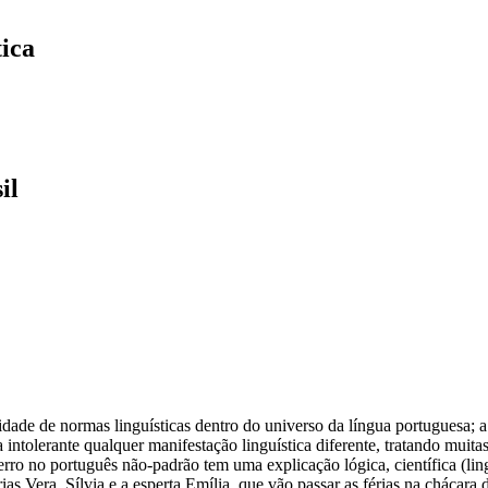
tica
il
dade de normas linguísticas dentro do universo da língua portuguesa; 
a intolerante qualquer manifestação linguística diferente, tratando muit
rro no português não-padrão tem uma explicação lógica, científica (linguí
rias Vera, Sílvia e a esperta Emília, que vão passar as férias na chácara