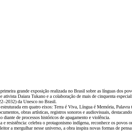
primeira grande exposição realizada no Brasil sobre as línguas dos po
e ativista Daiara Tukano e a colaboração de mais de cinquenta especiali
22–2032) da Unesco no Brasil.
, estruturada em quatro eixos: Terra é Viva, Língua é Memória, Palavra 
cumentos, obras artísticas, registros sonoros e audiovisuais, destacand
o diante de processos históricos de apagamento e violência.
 e resistência: celebra o protagonismo indígena, reconhece os povos ori
leitor a mergulhar nesse universo, a obra inspira novas formas de pensar