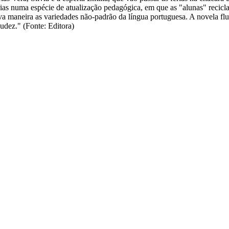
rias numa espécie de atualização pedagógica, em que as "alunas" recicl
 maneira as variedades não-padrão da língua portuguesa. A novela flui 
sudez." (Fonte: Editora)