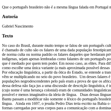
Que o português brasileiro não é a mesma língua falada em Portugal m
Autoria
Gabriel Nascimento
Texto
No caso do Brasil, durante muito tempo se falou de um português cul
é chamado de culto são os falares de uma dada população fenotipica
de norma culta ou norma padrão os falares daqueles que herdaram privi
indígenas, sejam apenas lembradas como falantes de um português pop
que é mediado por quem tem poder. Em nosso caso, as elites. Para difi
como escolhe uma única variante (a mais aproximada possível dessas 
Por educação linguística, a partir da ótica do Estado, se entende a t
vêm se multiplicando no seio do povo brasileiro. Um desses falares é
populações negrodescendentes pelo país eram a prova de que os afric
dessa defesa não faça jus a uma discussão de descrição linguística, é
(cujo nome é uma herança colonial) eram de comunidades linguísticas 
possível e menos imaginativa da ideia de língua. Duas dessas língua
Bantu passam a modificar não somente o léxico do português brasileiro
língua. Ainda em 1697, o jesuíta Pedro Dias teria escrito na Bahia o
formas carregadas por seus corpos para a comunicação com a dominaçã