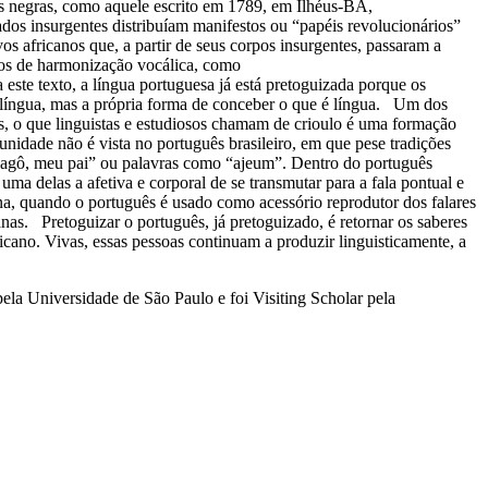
ves negras, como aquele escrito em 1789, em Ilhéus-BA,
dos insurgentes distribuíam manifestos ou “papéis revolucionários”
 africanos que, a partir de seus corpos insurgentes, passaram a
ntos de harmonização vocálica, como
ste texto, a língua portuguesa já está pretoguizada porque os
 a língua, mas a própria forma de conceber o que é língua. Um dos
es, o que linguistas e estudiosos chamam de crioulo é uma formação
unidade não é vista no português brasileiro, em que pese tradições
o “agô, meu pai” ou palavras como “ajeum”. Dentro do português
uma delas a afetiva e corporal de se transmutar para a fala pontual e
cana, quando o português é usado como acessório reprodutor dos falares
anas. Pretoguizar o português, já pretoguizado, é retornar os saberes
icano. Vivas, essas pessoas continuam a produzir linguisticamente, a
ela Universidade de São Paulo e foi Visiting Scholar pela