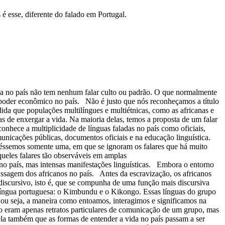
é esse, diferente do falado em Portugal.
esa no país não tem nenhum falar culto ou padrão. O que normalmente
 poder econômico no país. Não é justo que nós reconheçamos a título
dida que populações multilíngues e multiétnicas, como as africanas e
 de enxergar a vida. Na maioria delas, temos a proposta de um falar
onhece a multiplicidade de línguas faladas no país como oficiais,
nicações públicas, documentos oficiais e na educação linguística.
 tivéssemos somente uma, em que se ignoram os falares que há muito
queles falares tão observáveis em amplas
no país, mas intensas manifestações linguísticas. Embora o entorno
passagem dos africanos no país. Antes da escravização, os africanos
 discursivo, isto é, que se compunha de uma função mais discursiva
 língua portuguesa: o Kimbundu e o Kikongo. Essas línguas do grupo
, ou seja, a maneira como entoamos, interagimos e significamos na
não eram apenas retratos particulares de comunicação de um grupo, mas
la também que as formas de entender a vida no país passam a ser