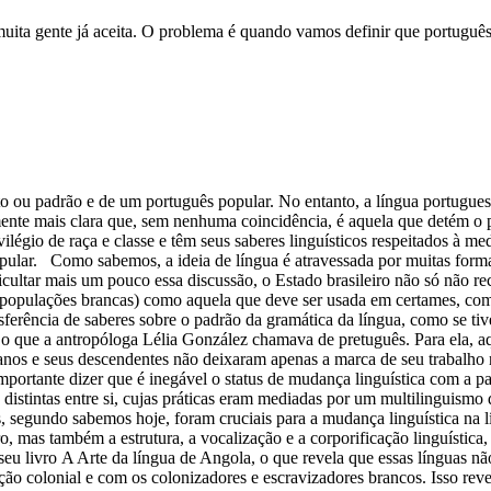
uita gente já aceita. O problema é quando vamos definir que português 
to ou padrão e de um português popular. No entanto, a língua portugu
mente mais clara que, sem nenhuma coincidência, é aquela que detém o
légio de raça e classe e têm seus saberes linguísticos respeitados à me
ular. Como sabemos, a ideia de língua é atravessada por muitas formas
cultar mais um pouco essa discussão, o Estado brasileiro não só não rec
populações brancas) como aquela que deve ser usada em certames, comu
ransferência de saberes sobre o padrão da gramática da língua, como se
 o que a antropóloga Lélia González chamava de pretuguês. Para ela, a
anos e seus descendentes não deixaram apenas a marca de seu trabalho 
 importante dizer que é inegável o status de mudança linguística com a 
distintas entre si, cujas práticas eram mediadas por um multilinguismo
s, segundo sabemos hoje, foram cruciais para a mudança linguística na
, mas também a estrutura, a vocalização e a corporificação linguística
 seu livro A Arte da língua de Angola, o que revela que essas línguas 
o colonial e com os colonizadores e escravizadores brancos. Isso reve