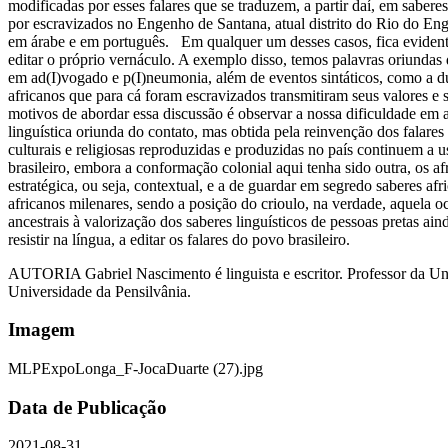
modificadas por esses falares que se traduzem, a partir daí, em sabe
por escravizados no Engenho de Santana, atual distrito do Rio do En
em árabe e em português. Em qualquer um desses casos, fica evidente 
editar o próprio vernáculo. A exemplo disso, temos palavras oriunda
em ad(I)vogado e p(I)neumonia, além de eventos sintáticos, como a d
africanos que para cá foram escravizados transmitiram seus valores e
motivos de abordar essa discussão é observar a nossa dificuldade em 
linguística oriunda do contato, mas obtida pela reinvenção dos falare
culturais e religiosas reproduzidas e produzidas no país continuem a
brasileiro, embora a conformação colonial aqui tenha sido outra, os af
estratégica, ou seja, contextual, e a de guardar em segredo saberes af
africanos milenares, sendo a posição do crioulo, na verdade, aquela o
ancestrais à valorização dos saberes linguísticos de pessoas pretas a
resistir na língua, a editar os falares do povo brasileiro.
AUTORIA Gabriel Nascimento é linguista e escritor. Professor da Uni
Universidade da Pensilvânia.
Imagem
MLPExpoLonga_F-JocaDuarte (27).jpg
Data de Publicação
2021-08-31