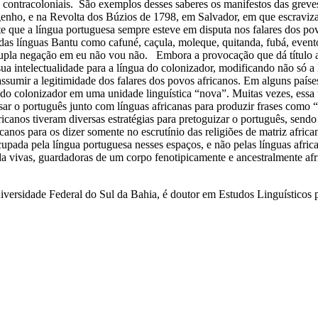
res contracoloniais. São exemplos desses saberes os manifestos das gre
genho, e na Revolta dos Búzios de 1798, em Salvador, em que escraviza
que a língua portuguesa sempre esteve em disputa nos falares dos povos
s das línguas Bantu como cafuné, caçula, moleque, quitanda, fubá, eve
upla negação em eu não vou não. Embora a provocação que dá título a e
 sua intelectualidade para a língua do colonizador, modificando não só
assumir a legitimidade dos falares dos povos africanos. Em alguns país
s do colonizador em uma unidade linguística “nova”. Muitas vezes, essa 
 usar o português junto com línguas africanas para produzir frases com
ricanos tiveram diversas estratégias para pretoguizar o português, sendo 
ricanos para os dizer somente no escrutínio das religiões de matriz afri
cupada pela língua portuguesa nesses espaços, e não pelas línguas afric
inda vivas, guardadoras de um corpo fenotipicamente e ancestralmente afr
versidade Federal do Sul da Bahia, é doutor em Estudos Linguísticos p