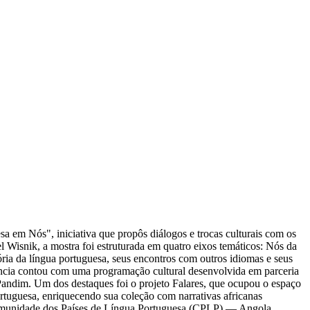
 em Nós", iniciativa que propôs diálogos e trocas culturais com os
l Wisnik, a mostra foi estruturada em quatro eixos temáticos: Nós da
ria da língua portuguesa, seus encontros com outros idiomas e seus
erância contou com uma programação cultural desenvolvida em parceria
 Pandim. Um dos destaques foi o projeto Falares, que ocupou o espaço
rtuguesa, enriquecendo sua coleção com narrativas africanas
 Comunidade dos Países de Língua Portuguesa (CPLP) — Angola,