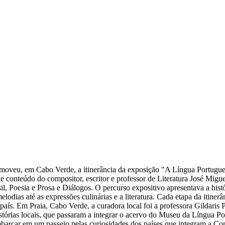
oveu, em Cabo Verde, a itinerância da exposição "A Língua Portuguesa
e conteúdo do compositor, escritor e professor de Literatura José Migue
 Poesia e Prosa e Diálogos. O percurso expositivo apresentava a histó
lodias até as expressões culinárias e a literatura. Cada etapa da itin
país. Em Praia, Cabo Verde, a curadora local foi a professora Gildaris
tórias locais, que passaram a integrar o acervo do Museu da Língua Po
embarcar em um passeio pelas curiosidades dos países que integram a