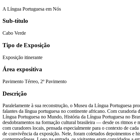
A Língua Portuguesa em Nós
Sub-título
Cabo Verde
Tipo de Exposição
Exposição itinerante
Área expositiva
Pavimento Térreo, 2º Pavimento
Descrição
Paralelamente à sua reconstrução, o Museu da Língua Portuguesa prom
falantes da língua portuguesa no continente africano. Com curadoria d
Língua Portuguesa no Mundo, História da Língua Portuguesa no Brasil,
desdobramentos na formação cultural brasileira — desde os ritmos e me
com curadores locais, pensada especialmente para o contexto de cada 
de convivência da exposição. Nele, foram coletados depoimentos e his
contemporâneas. Logo na entrada, os visitantes eram convidados a 