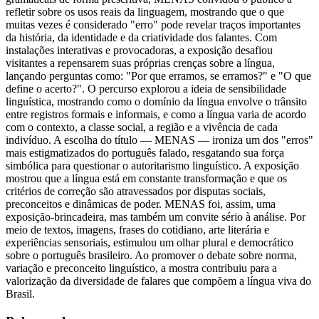
refletir sobre os usos reais da linguagem, mostrando que o que
muitas vezes é considerado "erro" pode revelar traços importantes
da história, da identidade e da criatividade dos falantes. Com
instalações interativas e provocadoras, a exposição desafiou
visitantes a repensarem suas próprias crenças sobre a língua,
lançando perguntas como: "Por que erramos, se erramos?" e "O que
define o acerto?". O percurso explorou a ideia de sensibilidade
linguística, mostrando como o domínio da língua envolve o trânsito
entre registros formais e informais, e como a língua varia de acordo
com o contexto, a classe social, a região e a vivência de cada
indivíduo. A escolha do título — MENAS — ironiza um dos "erros"
mais estigmatizados do português falado, resgatando sua força
simbólica para questionar o autoritarismo linguístico. A exposição
mostrou que a língua está em constante transformação e que os
critérios de correção são atravessados por disputas sociais,
preconceitos e dinâmicas de poder. MENAS foi, assim, uma
exposição-brincadeira, mas também um convite sério à análise. Por
meio de textos, imagens, frases do cotidiano, arte literária e
experiências sensoriais, estimulou um olhar plural e democrático
sobre o português brasileiro. Ao promover o debate sobre norma,
variação e preconceito linguístico, a mostra contribuiu para a
valorização da diversidade de falares que compõem a língua viva do
Brasil.