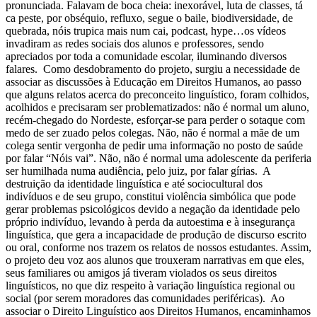
pronunciada. Falavam de boca cheia: inexorável, luta de classes, tá
ca peste, por obséquio, refluxo, segue o baile, biodiversidade, de
quebrada, nóis trupica mais num cai, podcast, hype…os vídeos
invadiram as redes sociais dos alunos e professores, sendo
apreciados por toda a comunidade escolar, iluminando diversos
falares. Como desdobramento do projeto, surgiu a necessidade de
associar as discussões à Educação em Direitos Humanos, ao passo
que alguns relatos acerca do preconceito linguístico, foram colhidos,
acolhidos e precisaram ser problematizados: não é normal um aluno,
recém-chegado do Nordeste, esforçar-se para perder o sotaque com
medo de ser zuado pelos colegas. Não, não é normal a mãe de um
colega sentir vergonha de pedir uma informação no posto de saúde
por falar “Nóis vai”. Não, não é normal uma adolescente da periferia
ser humilhada numa audiência, pelo juiz, por falar gírias. A
destruição da identidade linguística e até sociocultural dos
indivíduos e de seu grupo, constitui violência simbólica que pode
gerar problemas psicológicos devido a negação da identidade pelo
próprio indivíduo, levando à perda da autoestima e à insegurança
linguística, que gera a incapacidade de produção de discurso escrito
ou oral, conforme nos trazem os relatos de nossos estudantes. Assim,
o projeto deu voz aos alunos que trouxeram narrativas em que eles,
seus familiares ou amigos já tiveram violados os seus direitos
linguísticos, no que diz respeito à variação linguística regional ou
social (por serem moradores das comunidades periféricas). Ao
associar o Direito Linguístico aos Direitos Humanos, encaminhamos