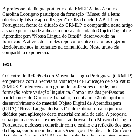
A professora de língua portuguesa da EMEF Altino Arantes
Carolina Lobrigato participou da formação “Museu dá a letra:
objetos digitais de aprendizagem” realizada pelo LAB_Língua
Portuguesa, frente de difusão do CRMLP, e compartilha neste artigo
a sua experiência de aplicação em sala de aula do Objeto Digital de
Aprendizagem “Nossa Língua do Brasil”, desenvolvido na
formação. A atividade simples repercutiu entre os alunos e gerou
desdobramentos importantes na comunidade. Neste artigo ela
compartilha experiência.
text
O Centro de Referência do Museu da Língua Portuguesa (CRMLP),
em parceria com a Secretaria Municipal de Educação de São Paulo
(SME-SP), ofereceu a um grupo de professores da rede, uma
formação sobre variação linguística. Como uma das professoras
participantes do Grupo de Trabalho, recebi a missão de apoiar o
desenvolvimento do material Objeto Digital de Aprendizagem
(ODA) “Nossa Língua do Brasil” e de elaborar uma sequência
didática para aplicação deste material em sala de aula. A proposta
seria que o acervo e a experiência audiovisual do Museu da Língua
Portuguesa pudessem contribuir com o ensino e a reflexão dos usos
da língua, conforme indicam as Orientações Didáticas do Currículo
da Cidade. Assim, o MLP invadiu a sala de aula das quatro turmas