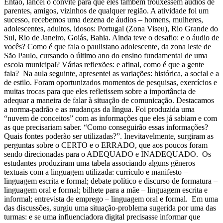
Então, lancei o convite para que eles também trouxessem áudios de
parentes, amigos, vizinhos de qualquer região. A atividade foi um
sucesso, recebemos uma dezena de áudios – homens, mulheres,
adolescentes, adultos, idosos: Portugal (Zona Viseu), Rio Grande do
Sul, Rio de Janeiro, Goiás, Bahia. Ainda teve o desafio: e o áudio de
vocês? Como é que fala o paulistano adolescente, da zona leste de
São Paulo, cursando o último ano do ensino fundamental de uma
escola municipal? Várias reflexões: e afinal, como é que a gente
fala? Na aula seguinte, apresentei as variações: histórica, a social e a
de estilo. Foram oportunizados momentos de pesquisas, exercícios e
muitas trocas para que eles refletissem sobre a importância de
adequar a maneira de falar à situação de comunicação. Destacamos
a norma-padrão e as mudanças da língua. Foi produzida uma
“nuvem de conceitos” com as informações que eles já sabiam e com
as que precisariam saber. “Como conseguirão essas informações?
Quais fontes poderão ser utilizadas?”. Inevitavelmente, surgiram as
perguntas sobre o CERTO e o ERRADO, que aos poucos foram
sendo direcionadas para o ADEQUADO e INADEQUADO. Os
estudantes produziram uma tabela associando alguns gêneros
textuais com a linguagem utilizada: currículo e manifesto –
linguagem escrita e formal; debate político e discurso de formatura –
linguagem oral e formal; bilhete para a mãe – linguagem escrita e
informal; entrevista de emprego – linguagem oral e formal. Em uma
das discussões, surgiu uma situação-problema sugerida por uma das
turmas: e se uma influenciadora digital precisasse informar que