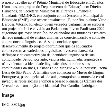
o nosso trabalho ao 9º Prêmio Municipal de Educação em Direitos
Humanos, um projeto do Departamento de Educação em Direitos
Humanos, da Secretaria Municipal de Direitos Humanos e
Cidadania (SMDHC), em conjunto com a Secretaria Municipal de
Educação (SME), que ocorre anualmente. E, por fim, o aluno Vitor
Barbosa Vitorino foi eleito jovem vereador parlamentar ao elaborar
um projeto de Lei e enviá-lo ao Parlamento Jovem Paulistano 2022,
sugerindo que fosse instituído, no calendário das unidades escolares
da rede municipal de ensino, um mês de conscientização e combate
ao preconceito linguístico. Assim, conclui-se que o
desenvolvimento do projeto oportunizou que os educandos
conhecessem as variedades linguísticas, tivessem clareza da
definição e da caracterização da identidade linguística de sua
comunidade. Sendo, portanto, valorizada, iluminada, respeitada e
não violentada a identidade linguística dos moradores das
comunidades da Ilhas, Casinhas e do Mangue – Vila Industrial, zona
Leste de São Paulo. A temática que começou no Museu de Língua
Portuguesa, passou pela sala de aula, extrapolou os muros da escola,
invadiu as redes sociais e tomou a Sessão Plenária da Câmara dos
Vereadores – uma lição de cidadania! Por Carolina Lobrigato
image
IMG_3801.jpg