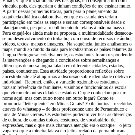
Então, vi que iniciando através das gírias, eu conseguiria um bom
vínculo, pois, eles queriam e tinham condições de me ensinar muito.
A partir dessas primeiras trocas, parti para o planejamento da
sequência didática colaborativa, em que os estudantes teriam
participação em todas as etapas e seriam corresponsáveis desde o
planejamento, pesquisa, recolhimento de relatos à mão na massa.
Para engajá-los ainda mais na proposta, a multimodalidade destacou-
se no desenvolvimento do trabalho, com o uso de recursos de áudio,
vídeos, textos, mapas e imagens. Na sequência, juntos analisamos o
mapa-mundi ao fundo da sala para localizarmos os países falantes da
Língua Portuguesa; coletivamente, os estudantes foram respondendo
às intervenções e chegando a conclusões sobre semelhanças e
diferenças de nossa língua falada em diferentes cidades, estados,
países, continentes. Essa atividade proporcionou reflexões sobre
ancestralidade até atingirmos a discussão sobre identidade coletiva e
individual. Retomei, então, a variação regional: os estudantes
traziam referência de familiares, vizinhos e funcionários da escola
que vieram de outras cidades e estados. O que conheciam por um
nome aqui, mas com outro nome em outro lugar? Como se
pronuncia “leite quente” em Minas Gerais? Exibi áudios – recebidos
através do whatsapp – de duas professoras: uma de Pernambuco e
uma de Minas Gerais. Os estudantes puderam verificar as diferenças
de cultura, de comidas típicas, costumes, de vocabulário, de
expressões, mas o que mais chamava atenção era o sotaque – o jeito
vagaroso que a mineira falava e o jeito arretado da pernambucana.