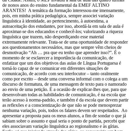
de nonos anos do ensino fundamental da EMEF ALTINO
ARANTES! A temática da formação interessou-me imensamente,
pois, em minha prática pedagógica, sempre associei variação
linguística à identidade, ao pertencimento, à autoestima, a
autoaceitação dos estudantes, por isso, abordá-la em sala de aula é
aproximar-se dos educandos e conhecê-los; valorizando a riqueza
linguística que trazem, não desperdiçando esse material
extremamente relevante. Trata-se de uma oportunidade de responder
aos questionamentos necessários, mas que sempre vêm cheios de
desmotivação “Ah … pra que eu tenho que aprender isso?”. É o
momento de se esclarecer a importância da comunicação, de
enfatizar que um dos objetivos das aulas de Língua Portuguesa é
torná-lo capaz de se comunicar em diferentes situações de
comunicação, de acordo com seu interlocutor – tanto oralmente
como por escrito – desde uma conversa informal com o colega a um
discurso de formatura, de uma mensagem de texto para o namorado
ao envio de uma petição. É a ocasião de explicar-lhes que, para que
desenvolvam todas as habilidades de comunicação, é na escola que
terão acesso à norma-padrão, e também é da escola que devem partir
as reflexões e a conscientização de que não se pode menosprezar
nenhuma variação, pois, todos os falares devem ser respeitados. Ao
apresentar a proposta para os meus alunos, a fim de sondar o que já
sabiam sobre o assunto e qual seria o ponto de partida, percebi que
eles associavam variação linguística ao regionalismo e às gírias.