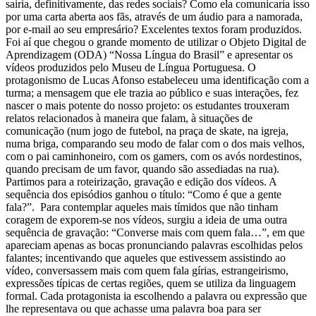
sairia, definitivamente, das redes sociais? Como ela comunicaria isso
por uma carta aberta aos fãs, através de um áudio para a namorada,
por e-mail ao seu empresário? Excelentes textos foram produzidos.
Foi aí que chegou o grande momento de utilizar o Objeto Digital de
Aprendizagem (ODA) “Nossa Língua do Brasil” e apresentar os
vídeos produzidos pelo Museu de Língua Portuguesa. O
protagonismo de Lucas Afonso estabeleceu uma identificação com a
turma; a mensagem que ele trazia ao público e suas interações, fez
nascer o mais potente do nosso projeto: os estudantes trouxeram
relatos relacionados à maneira que falam, à situações de
comunicação (num jogo de futebol, na praça de skate, na igreja,
numa briga, comparando seu modo de falar com o dos mais velhos,
com o pai caminhoneiro, com os gamers, com os avós nordestinos,
quando precisam de um favor, quando são assediadas na rua).
Partimos para a roteirização, gravação e edição dos vídeos. A
sequência dos episódios ganhou o título: “Como é que a gente
fala?”. Para contemplar aqueles mais tímidos que não tinham
coragem de exporem-se nos vídeos, surgiu a ideia de uma outra
sequência de gravação: “Converse mais com quem fala…”, em que
apareciam apenas as bocas pronunciando palavras escolhidas pelos
falantes; incentivando que aqueles que estivessem assistindo ao
vídeo, conversassem mais com quem fala gírias, estrangeirismo,
expressões típicas de certas regiões, quem se utiliza da linguagem
formal. Cada protagonista ia escolhendo a palavra ou expressão que
lhe representava ou que achasse uma palavra boa para ser