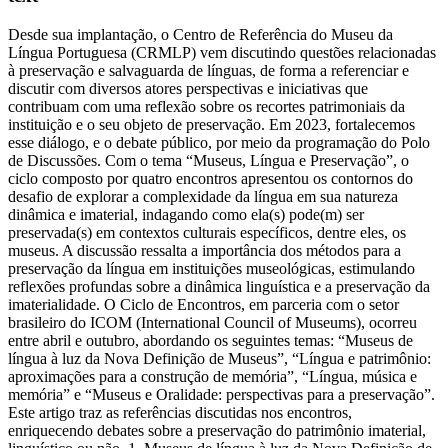
Desde sua implantação, o Centro de Referência do Museu da Língua Portuguesa (CRMLP) vem discutindo questões relacionadas à preservação e salvaguarda de línguas, de forma a referenciar e discutir com diversos atores perspectivas e iniciativas que contribuam com uma reflexão sobre os recortes patrimoniais da instituição e o seu objeto de preservação. Em 2023, fortalecemos esse diálogo, e o debate público, por meio da programação do Polo de Discussões. Com o tema “Museus, Língua e Preservação”, o ciclo composto por quatro encontros apresentou os contornos do desafio de explorar a complexidade da língua em sua natureza dinâmica e imaterial, indagando como ela(s) pode(m) ser preservada(s) em contextos culturais específicos, dentre eles, os museus. A discussão ressalta a importância dos métodos para a preservação da língua em instituições museológicas, estimulando reflexões profundas sobre a dinâmica linguística e a preservação da imaterialidade. O Ciclo de Encontros, em parceria com o setor brasileiro do ICOM (International Council of Museums), ocorreu entre abril e outubro, abordando os seguintes temas: “Museus de língua à luz da Nova Definição de Museus”, “Língua e patrimônio: aproximações para a construção de memória”, “Língua, música e memória” e “Museus e Oralidade: perspectivas para a preservação”. Este artigo traz as referências discutidas nos encontros, enriquecendo debates sobre a preservação do patrimônio imaterial, linguístico ou não. 1. Museus de língua à luz da Nova Definição de Museus O primeiro encontro do ano de 2023 girou em torno de um acontecimento marcante para todos os museus, trata-se da Nova Definição de Museus, aprovada pelo ICOM em agosto de 2022, durante a Conferência Geral do ICOM em Praga – Tchéquia, depois de quase dois anos de desenvolvimento coletivo por profissionais de todo o mundo. A nova definição de museus, renovou a definição de 2007, que preconizava: “O Museu é uma instituição permanente sem fins lucrativos, ao serviço da sociedade e do seu desenvolvimento, aberto ao público, que adquire, conserva, investiga, comunica e expõe o patrimônio material e imaterial da humanidade e do seu meio envolvente com fins de educação, estudo e deleite. (Definição aprovada na 22ª Assembleia do ICOM em 2007, em Viena – Áustria) Nesse sentido, a definição de 2022 trouxe novos paradigmas ao campo museológico, a partir da compreensão das mudanças dessas instituições ao longo desse período (2007 a 2022). Assim, o ICOM passou a definir museus como: “Um museu é uma instituição permanente, sem fins lucrativos e ao serviço da sociedade que pesquisa, coleciona, conserva, interpreta e expõe o patrimônio material e imaterial. Abertos ao público, acessíveis e inclusivos, os museus fomentam a diversidade e a sustentabilidade. Com a participação das comunidades, os museus funcionam e comunicam de forma ética e profissional, proporcionando experiências diversas para educação, fruição, reflexão e partilha de conhecimentos”. (Definição aprovada em 24 de agosto de 2022 durante a Conferência Geral do ICOM em Praga – Tchéquia) O texto aponta para uma redefinição da função dos museus desde 2007, incorporando termos como sustentabilidade, diversidade, comunidade e inclusão. Esses parâmetros abrem espaço para reflexões sobre o papel dos museus de línguas e as diversas faces que a língua como patrimônio cultural imaterial pode assumir. O Museu da Língua Portuguesa recebeu Bruno Brulon, antropólogo e vice-presidente do ICOFOM (Comitê Internacional de Museologia do ICOM); Marília Bonas, historiadora e então diretora técnica do Museu da Língua Portuguesa (hoje, diretora do Museu do Futebol); e Elaine Gold, doutora em Linguística, diretora do Canadian Language Museum. A íntegra da conversa pode ser acessada abaixo. Bruno Brulon iniciou a sua fala traçando brevemente a trajetória que levou à aprovação da Nova Definição de Museus, destacando a importância de uma metodologia de trabalho baseada na participação, diversidade de vozes e comunicação transparente para chegar à definição final. Esse processo foi fruto de uma forte presença do Sul global, particularmente da América Latina, nos processos constitutivos do ICOM, considerando que a nova definição rompe com uma visão ainda muito respaldada na experiência europeia de museu, e teve, além do próprio texto, desdobramentos inéditos. O comitê brasileiro, dentre outros países de língua portuguesa, teve liderança na tradução para o português¹ e contribuiu para a definição, incluindo termos como “democracia” e “antirracismo”, e teve implicações para a produção da coletânea “Descolonizando a Museologia”, disponível para leitura aqui. Marília Bonas enfatizou o protagonismo latino-americano na qualidade da definição e citou termos priorizados pelo comitê brasileiro, refletindo anseios contemporâneos do país². O Museu da Língua Portuguesa promove ações alinhadas a esses valores, destacando a frente de Articulação Social, que inclui parcerias culturais e a realização do I Festival Pop Rua. Elaine Gold introduziu o Canadian Language Museum, fundado em 2011 em Toronto – Canadá, uma cidade que tem como característica o multilinguismo. Elaine ressaltou desafios similares ao Museu da Língua Portuguesa, como a representação e inclusão de diversas línguas. Segundo ela: “o Canadá é berço de uma abundante variedade linguística, somando mais de 60 línguas indígenas, e esses representantes precisam estar incluídos na dinâmica do Museu.” Gold cita casos exitosos da união entre tecnologia e linguagem para a preservação e valorização da cultura. O Canadian Language Museum aposta nesse aspecto e tem como produto a exposição virtual da língua de sinais canadense. Elaine também menciona a start-up Pinnguaq, criada dentro da comunidade indígena do território Nunavut, ao norte do Canadá, e oferece, através de jogos, atividades lúdicas e outras ferramentas informatizadas, possibilidades de aprendizado da língua indígena Inuktitut. 2. Língua e patrimônio: aproximações para a construção de memóriaNo encontro realizado em julho, intitulado “Língua e patrimônio: aproximações para a construção de memória”, foi promovida uma discussão abrangente sobre as línguas e seu papel fundamental na articulação de saberes, na construção de narrativas e na circulação da cultura e história das pessoas. O diálogo abordou o conceito de patrimônio, envolvendo sua identificação, delimitação e objetivos. Foram feitas reflexões acerca da língua portuguesa enquanto patrimônio cultural imaterial e os meios eficazes de preservá-la; a discussão pode ser assistida no vídeo abaixo. Perguntas cruciais, como o significado de preservar uma língua e o processo de patrimonialização linguística, foram abordados pelos convidados. Participaram dessa discussão a antropóloga linguística Anna Luisa Daigneault, representando o Living Tongues Institute for Endangered Languages, uma organização de pesquisa sem fins lucrativos sediada nos Estados Unidos, dedicada à proteção da diversidade linguística. Ao lado dela, Reginaldo Gonçalves, professor de Antropologia Cultural no Instituto de Filosofia e Ciências Sociais da UFRJ e membro do Conselho Consultivo do IPHAN, trouxe sua expertise em pesquisas nas áreas de coleções, museus e patrimônios, memória e cidade, além de história da antropologia, entre outros. A diversidade cultural e linguística dos palestrantes, originários de lugares tão distintos como Brasil e EUA, enriqueceu o diálogo, proporcionando uma perspectiva rica e multifacetada. Daigneault, com base em sua experiência no Living Tongues Institute, apresentou um panorama de como a tecnologia pode ser aliada na preservação de línguas ameaçadas de extinção. Ela destacou o projeto de longo prazo “Living Dictionaries”, que mapeia e disponibiliza dicionários de línguas sub-representadas em um banco de dados on-line e aberto. Em complemento a essa abordagem, Gonçalves ressaltou a importância da agência dos indivíduos na construção cotidiana dessas línguas e em seus diferentes modos de expressão, conduzindo a uma reflexão sobre a especificidade da língua como patrimônio. Nesse diálogo, ficou evidente que há um toque único e criativo em tudo o que é considerado patrimônio cultural, e a língua não é exceção. O professor apresentou uma metodologia para pensar em patrimônio partindo do pressuposto de que este não se resume a um conjunto de regras, mas é, antes de tudo, “algo vivido subjetivamente, algo que é criado e reconstruído permanentemente”. Ele também indicou seu livro A retórica da perda para aqueles que desejam aprofundar-se no tema. O patrimônio cultural celebrado nas falas dos convidados foi descrito como algo construído, reconstruído e criativo. Anna Daigneault explorou o enriquecedor encontro da língua com as artes plásticas, apresentando artistas como Preston Singletary, cujas obras, com uma dimensão emocional à linguística, podem ser visualizadas no site do National Museum of the American Indian. Além disso, mencionou o Mapa de Culturas Judaicas, uma referência espacial e temporal da cultura judaica, acessível por meio de informações provenientes de diversos bancos de dados, que pode ser acessado aqui. 3. Língua, música e memóriaNo terceiro encontro, ocorrido em agosto de 2023, a música assumiu o protagonismo nas discussões. Os convidados, Nilcemar Nogueira, doutora em Psicologia Social, mestre em Bens Culturais e Projetos Sociais e diretora do Museu do Samba, e Pedro Acosta, doutor em Música, produtor cultural e atual presidente da Associação Brasileira de Etnomusicologia, participaram ativamente de uma discussão envolvente sobre o papel da língua e da música na construção e perpetuação da memória e das tradições humanas. O registro desse encontro pode ser acessado abaixo: A música, elemento intrínseco à vida das pessoas, ganhou destaque dentro do Museu da Língua Portuguesa, sendo celebrada na exposição temporária intitulada Essa nossa canção. Pedro Acosta compartilhou com o público sua área de estudo, a etnomusicologia, que analisa