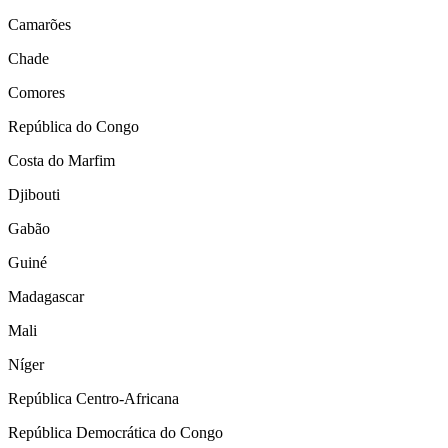
Camarões
Chade
Comores
República do Congo
Costa do Marfim
Djibouti
Gabão
Guiné
Madagascar
Mali
Níger
República Centro-Africana
República Democrática do Congo