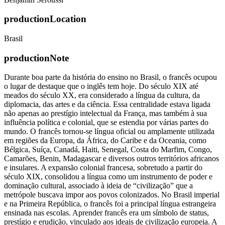
productionLocation
Brasil
productionNote
Durante boa parte da história do ensino no Brasil, o francês ocupou
o lugar de destaque que o inglês tem hoje. Do século XIX até
meados do século XX, era considerado a língua da cultura, da
diplomacia, das artes e da ciência. Essa centralidade estava ligada
não apenas ao prestígio intelectual da França, mas também à sua
influência política e colonial, que se estendia por várias partes do
mundo. O francês tornou-se língua oficial ou amplamente utilizada
em regiões da Europa, da África, do Caribe e da Oceania, como
Bélgica, Suíça, Canadá, Haiti, Senegal, Costa do Marfim, Congo,
Camarões, Benin, Madagascar e diversos outros territórios africanos
e insulares. A expansão colonial francesa, sobretudo a partir do
século XIX, consolidou a língua como um instrumento de poder e
dominação cultural, associado à ideia de “civilização” que a
metrópole buscava impor aos povos colonizados. No Brasil imperial
e na Primeira República, o francês foi a principal língua estrangeira
ensinada nas escolas. Aprender francês era um símbolo de status,
prestígio e erudição, vinculado aos ideais de civilização europeia. A