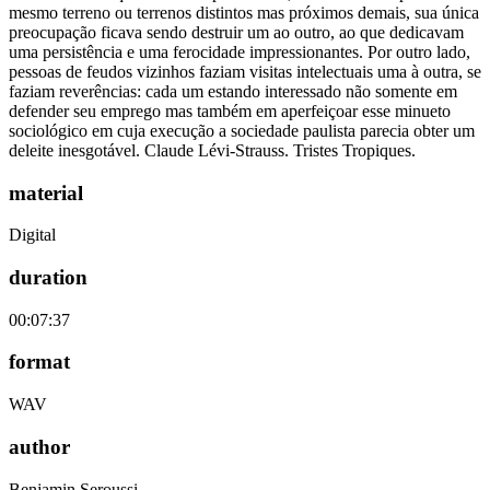
mesmo terreno ou terrenos distintos mas próximos demais, sua única
preocupação ficava sendo destruir um ao outro, ao que dedicavam
uma persistência e uma ferocidade impressionantes. Por outro lado,
pessoas de feudos vizinhos faziam visitas intelectuais uma à outra, se
faziam reverências: cada um estando interessado não somente em
defender seu emprego mas também em aperfeiçoar esse minueto
sociológico em cuja execução a sociedade paulista parecia obter um
deleite inesgotável. Claude Lévi-Strauss. Tristes Tropiques.
material
Digital
duration
00:07:37
format
WAV
author
Benjamin Seroussi