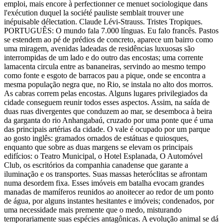
emploi, mais encore à perfectionner ce menuet sociologique dans
l'exécution duquel la société pauliste semblait trouver une
inépuisable délectation. Claude Lévi-Strauss. Tristes Tropiques.
PORTUGUÊS: O mundo fala 7.000 línguas. Eu falo francês. Pastos
se estendem ao pé de prédios de concreto, aparece um bairro como
uma miragem, avenidas ladeadas de residências luxuosas são
interrompidas de um lado e do outro das encostas; uma corrente
lamacenta circula entre as bananeiras, servindo ao mesmo tempo
como fonte e esgoto de barracos pau a pique, onde se encontra a
mesma população negra que, no Rio, se instala no alto dos morros.
As cabras correm pelas encostas. Alguns lugares privilegiados da
cidade conseguem reunir todos esses aspectos. Assim, na saída de
duas ruas divergentes que conduzem ao mar, se desemboca à beira
da garganta do rio Anhangabaú, cruzado por uma ponte que é uma
das principais artérias da cidade. O vale é ocupado por um parque
ao gosto inglês: gramados ornados de estátuas e quiosques,
enquanto que sobre as duas margens se elevam os principais
edifícios: o Teatro Municipal, o Hotel Esplanada, O Automóvel
Club, os escritórios da companhia canadense que garante a
iluminação e os transportes. Suas massas heteróclitas se afrontam
numa desordem fixa. Esses imóveis em batalha evocam grandes
manadas de mamíferos reunidos ao anoitecer ao redor de um ponto
de água, por alguns instantes hesitantes e imóveis; condenados, por
uma necessidade mais premente que o medo, misturando
temporariamente suas espécies antagônicas. A evolução animal se dá