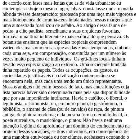
de acordo com fases mais lentas que as da vida urbana; se eu
contemplasse hoje o mesmo lugar, talvez constatasse que a manada
híbrida tivesse desaparecido: pisoteada por uma raça mais vigorosa e
mais homogênea de arranha-céus implantados nessas margens que
uma autoestrada fossilizou de asfalto. Ao abrigo dessa fauna de
pedra, a elite paulista, semelhante a suas orquídeas favoritas,
formava uma flora indiferente e mais exótica do que pensava. Os
botanistas ensinam que as espécies tropicais compreendem
variedades mais numerosas que as das zonas temperadas, embora
cada uma seja, em compensação, constituída por um número às
vezes muito pequeno de indivíduos. Os grã-finos locais tinham
levado essa especialização ao extremo. Uma sociedade limitada
tinha repartido os papeis. Todas as ocupações, os gostos, as
curiosidades justificáveis da civilização contemporânea se
encontram nela, mas cada uma tendo um único representante.
Nossos amigos não eram pessoas de fato, mas antes funções cuja
lista parecia haver sido determinada mais pela sua disponibilidade
que por sua importância intrínseca. Havia o católico, o liberal, o
legitimista, o comunista; ou, em outro plano, o gastrônomo, o
bibliófilo, o amante de cães (ou de cavalos) de raça, de pintura
antiga, de pintura moderna; e da mesma forma o erudito local, o
poeta surrealista, o musicólogo, o pintor. Não havia nenhuma
intenção legítima de aprofundar um domínio do conhecimento na
origem dessas vocações; se dois indivíduos, em consequência de
uma manobra equivocada ou por ciúmes, acabassem ocupando o