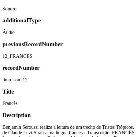
Sonoro
additionalType
Áudio
previousRecordNumber
12_FRANCES
recordNumber
limu_son_12
Title
Francês
Description
Benjamin Seroussi realiza a leitura de um trecho de Tristes Trópicos,
de Claude Levi-Strauss, na língua francesa. Transcrição: FRANCÊS