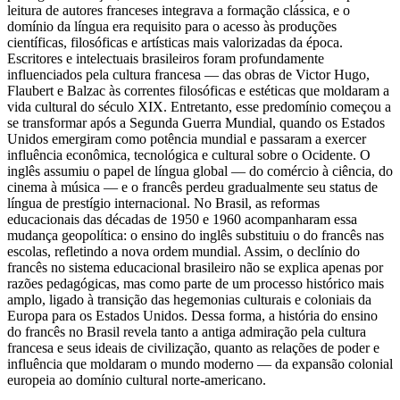
leitura de autores franceses integrava a formação clássica, e o
domínio da língua era requisito para o acesso às produções
científicas, filosóficas e artísticas mais valorizadas da época.
Escritores e intelectuais brasileiros foram profundamente
influenciados pela cultura francesa — das obras de Victor Hugo,
Flaubert e Balzac às correntes filosóficas e estéticas que moldaram a
vida cultural do século XIX. Entretanto, esse predomínio começou a
se transformar após a Segunda Guerra Mundial, quando os Estados
Unidos emergiram como potência mundial e passaram a exercer
influência econômica, tecnológica e cultural sobre o Ocidente. O
inglês assumiu o papel de língua global — do comércio à ciência, do
cinema à música — e o francês perdeu gradualmente seu status de
língua de prestígio internacional. No Brasil, as reformas
educacionais das décadas de 1950 e 1960 acompanharam essa
mudança geopolítica: o ensino do inglês substituiu o do francês nas
escolas, refletindo a nova ordem mundial. Assim, o declínio do
francês no sistema educacional brasileiro não se explica apenas por
razões pedagógicas, mas como parte de um processo histórico mais
amplo, ligado à transição das hegemonias culturais e coloniais da
Europa para os Estados Unidos. Dessa forma, a história do ensino
do francês no Brasil revela tanto a antiga admiração pela cultura
francesa e seus ideais de civilização, quanto as relações de poder e
influência que moldaram o mundo moderno — da expansão colonial
europeia ao domínio cultural norte-americano.