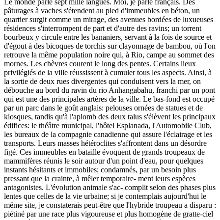
Le monde parle sept mille langues. Moi, je parle français. Des
pâturages à vaches s'étendent au pied d'immeubles en béton, un
quartier surgit comme un mirage, des avenues bordées de luxueuses
résidences s'interrompent de part et d'autre des ravins; un torrent
bourbeux y circule entre les bananiers, servant à la fois de source et
d'égout à des bicoques de torchis sur clayonnage de bambou, où l'on
retrouve la même population noire qui, à Rio, campe au sommet des
mornes. Les chèvres courent le long des pentes. Certains lieux
privilégiés de la ville réussissent à cumuler tous les aspects. Ainsi, à
la sortie de deux rues divergentes qui conduisent vers la mer, on
débouche au bord du ravin du rio Anhangabahu, franchi par un pont
qui est une des principales artères de la ville. Le bas-fond est occupé
par un parc dans le goût anglais: pelouses ornées de statues et de
kiosques, tandis qu'à l'aplomb des deux talus s'élèvent les principaux
édifices: le théâtre municipal, l'hôtel Esplanada, l'Automobile Club,
les bureaux de la compagnie canadienne qui assure l'éclairage et les
transports. Leurs masses hétéroclites s'affrontent dans un désordre
figé. Ces immeubles en bataille évoquent de grands troupeaux de
mammifères réunis le soir autour d'un point d'eau, pour quelques
instants hésitants et immobiles; condamnés, par un besoin plus
pressant que la crainte, à mêler temporaire- ment leurs espèces
antagonistes. L'évolution animale s'ac- complit selon des phases plus
lentes que celles de la vie urbaine; si je contemplais aujourd'hui le
même site, je constaterais peut-être que l'hybride troupeau a disparu :
piétiné par une race plus vigoureuse et plus homogène de gratte-ciel