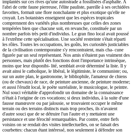
implantés sur ces rives qu'une autostrade a fossilisées d'asphalte. A
l'abri de cette faune pierreuse, l'élite pauliste, pareille à ses orchidées
favorites, formait une flore nonchalante et plus exotique qu'elle ne
croyait. Les botanistes enseignent que les espèces tropicales
comprennent des variétés plus nombreuses que celles des zones
tempérées bien que chacune soit, en revanche, constituée par un
nombre parfois très petit d'individus. Le gran fino local avait poussé
à l'extrême cette spécialisation. Une société restreinte s'était réparti
les rôles. Toutes les occupations, les goûts, les curiosités justiciables
de la civilisation contemporaine s'y rencontraient, mais cha- cune
figurée par un seul représentant. Nos amis n'étaient pas vraiment des
personnes, mais plutôt des fonctions dont l'importance intrinsèque,
moins que leur disponibi- lité, semblait avoir déterminé la liste. Il y
avait ainsi le catholique, le libéral, le légitimiste, le communiste; ou,
sur un autre plan, le gastronome, le bibliophile, l'amateur de chiens
(ou de chevaux) de race, de peinture ancienne, de peinture moderne;
et aussi l'érudit local, le poète surréaliste, le musicologue, le peintre.
Nul souci véritable d'approfondir un domaine de la connaissance
n'était à l'origine de ces vocations; si deux individus, à la suite d'une
fausse manœuvre ou par jalousie, se trouvaient occuper le même
terrain ou des terrains distincts mais trop proches, ils n'avaient
d'autre souci que de se détruire l'un l'autre et y mettaient une
persistance et une férocité remarquables. Par contre, entre fiefs
voisins on se rendait des visites intellectuelles, on se faisait des
courbettes: chacun étant intéressé, non seulement à défendre son