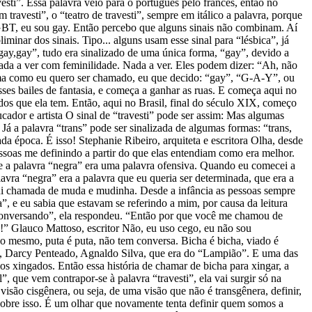
esti”. Essa palavra veio para o português pelo francês, então no
m travesti”, o “teatro de travesti”, sempre em itálico a palavra, porque
GBT, eu sou gay. Então percebo que alguns sinais não combinam. Aí
inar dos sinais. Tipo... alguns usam esse sinal para “lésbica”, já
gay,gay”, tudo era sinalizado de uma única forma, “gay”, devido a
da a ver com feminilidade. Nada a ver. Eles podem dizer: “Ah, não
orma como eu quero ser chamado, eu que decido: “gay”, “G-A-Y”, ou
esses bailes de fantasia, e começa a ganhar as ruas. E começa aqui no
dos que ela tem. Então, aqui no Brasil, final do século XIX, começo
ador e artista O sinal de “travesti” pode ser assim: Mas algumas
 Já a palavra “trans” pode ser sinalizada de algumas formas: “trans,
 época. É isso! Stephanie Ribeiro, arquiteta e escritora Olha, desde
ssoas me definindo a partir do que elas entendiam como era melhor.
e a palavra “negra” era uma palavra ofensiva. Quando eu comecei a
vra “negra” era a palavra que eu queria ser determinada, que era a
 fui chamada de muda e mudinha. Desde a infância as pessoas sempre
e eu sabia que estavam se referindo a mim, por causa da leitura
 conversando”, ela respondeu. “Então por que você me chamou de
!” Glauco Mattoso, escritor Não, eu uso cego, eu não sou
go mesmo, puta é puta, não tem conversa. Bicha é bicha, viado é
an, Darcy Penteado, Agnaldo Silva, que era do “Lampião”. E uma das
s xingados. Então essa história de chamar de bicha para xingar, a
, que vem contrapor-se à palavra “travesti”, ela vai surgir só na
visão cisgênera, ou seja, de uma visão que não é transgênera, definir,
o sobre isso. É um olhar que novamente tenta definir quem somos a