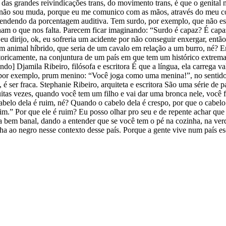
a das grandes reivindicações trans, do movimento trans, é que o genit
as não sou muda, porque eu me comunico com as mãos, através do meu co
pendendo da porcentagem auditiva. Tem surdo, por exemplo, que não esc
onam o que nos falta. Parecem ficar imaginando: “Surdo é capaz? É capa
 dirijo, ok, eu sofreria um acidente por não conseguir enxergar, então
um animal híbrido, que seria de um cavalo em relação a um burro, né? 
toricamente, na conjuntura de um país em que tem um histórico extrem
] Djamila Ribeiro, filósofa e escritora É que a língua, ela carrega va
or exemplo, prum menino: “Você joga como uma menina!”, no sentido de
é ser fraca. Stephanie Ribeiro, arquiteta e escritora São uma série de
uitas vezes, quando você tem um filho e vai dar uma bronca nele, você
cabelo dela é ruim, né? Quando o cabelo dela é crespo, por que o cabe
m.” Por que ele é ruim? Eu posso olhar pro seu e de repente achar que o
 bem banal, dando a entender que se você tem o pé na cozinha, na verd
nha ao negro nesse contexto desse país. Porque a gente vive num país esc