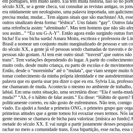
em português, tem muito lastro. Ela tem muita história, não só no port
século XIX, se a gente checa, vai consultar as revistas antigas, os jorn
era nitidamente um neologismo, uma palavra importada, um galicismo
precisa mudar, mudar... Tem alguns sinais que são machistas! Ah, esse
outros sinalizam desta forma: “lésbica”. Uns falam: “gay”. Outros fa
uma referência assim: “afeminado”. Mas tem homens que não são afem
sou assim...” “Eu sou G-A-Y”. Então agora estão surgindo outras fo
bicha! Eu sou bicha surda! Amara Moira, escritora e professora de Lite
Brasil a nomear um conjunto muito marginalizado de pessoas e um conj
do século XX, a gente já vê pessoas sendo chamadas de travestis e de
pessoas não gostam. Aí tem este outro sinal: “travesti”,que outros não
trans”. Tem variações dependendo do lugar. A partir do conhecimento 
muito cedo, desde muito criança, eu parto de escolas e de movimentos
Então, desde o “moreninha” até o “mulata”, que viam sempre muito fo
tomar conhecimento da minha própria identidade e me autodeterminar, 
palavra que eu queria usar pra dizer o que eu era. Sylvia Lia, prof
me chamaram de muda. Acontecia o mesmo no ambiente de trabalho, na
labial. Em uma outra situação, uma secretária disse: “Ela é surda-
muda?” “Ah, é o hábito de falar assim.” Eu disse: “Hábito de quem? 
politicamente correto, eu não gosto de eufemismos. Não tem, comigo n
viado. Eu ajudei a fundar a primeira ONG, o primeiro grupo gay org
primeiras atitudes que a gente tomou foi esvaziar esses termos. Nós 
gente mesmo se chamava de bicha para valorizar. [música ao fundo] Ama
metade do século XX. E vai surgir a partir justamente desses pesquisad
rachar no meio a comunidade trans. Essa bipartição, esse racha, essa 