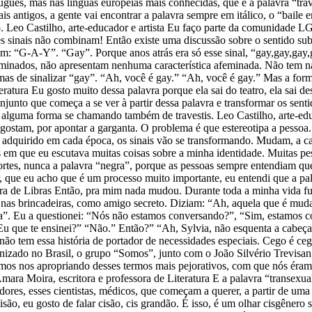
uguês, mas nas línguas europeias mais conhecidas, que é a palavra “trav
ais antigos, a gente vai encontrar a palavra sempre em itálico, o “baile e
. Leo Castilho, arte-educador e artista Eu faço parte da comunidade L
s sinais não combinam! Então existe uma discussão sobre o sentido sublim
lam: “G-A-Y”. “Gay”. Porque anos atrás era só esse sinal, “gay,gay,gay,
inados, não apresentam nenhuma característica afeminada. Não tem na
rmas de sinalizar “gay”. “Ah, você é gay.” “Ah, você é gay.” Mas a f
ratura Eu gosto muito dessa palavra porque ela sai do teatro, ela sai d
unto que começa a se ver à partir dessa palavra e transformar os senti
 alguma forma se chamando também de travestis. Leo Castilho, arte-educ
 gostam, por apontar a garganta. O problema é que estereotipa a pessoa.
adquirido em cada época, os sinais vão se transformando. Mudam, a cada
 em que eu escutava muitas coisas sobre a minha identidade. Muitas pe
rtes, nunca a palavra “negra”, porque as pessoas sempre entendiam qu
que eu acho que é um processo muito importante, eu entendi que a pala
essora de Libras Então, pra mim nada mudou. Durante toda a minha vida
s brincadeiras, como amigo secreto. Diziam: “Ah, aquela que é muda”, 
muda”. Eu a questionei: “Nós não estamos conversando?”, “Sim, estamos
Eu que te ensinei?” “Não.” Então?” “Ah, Sylvia, não esquenta a cabeça
ão tem essa história de portador de necessidades especiais. Cego é ce
anizado no Brasil, o grupo “Somos”, junto com o João Silvério Trevis
íamos nos apropriando desses termos mais pejorativos, com que nós éramo
ra Moira, escritora e professora de Literatura E a palavra “transexual”
ores, esses cientistas, médicos, que começam a querer, a partir de uma 
cisão, eu gosto de falar cisão, cis grandão. É isso, é um olhar cisgêner