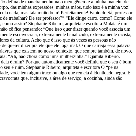
al não defina de maneira nenhuma o meu gênero e a minha maneira de
rpo, das minhas expressões, minhas mãos, tudo isso é a minha voz!
uta nada, mas fala muito bem! Perfeitamente! Fabio de Sá, professor
z de trabalhar? De ser professor?” “Ele dirige carro, como? Como ele
, como assim? Stephanie Ribeiro, arquiteta e escritora Mulata é um
Então cê fica pensando: “Que isso quer dizer quando você associa um
amente escravocrata, extremamente banalizado, extremamente racista,
lores da cultura. Acho que é isso que às vezes as pessoas não
 querer dizer pra ele que ele joga mal. O que carrega essa palavra
 palavras que existem no nosso contexto, que sempre também, de novo,
 fala: “Ah, não chora como uma mulherzinha.” Djamila Ribeiro,
lo dela é ruim? Por que automaticamente você definiu que o seu é bom
 seu é ruim. Stephanie Ribeiro, arquiteta e escritora O “pé na
ade, você tem algum traço ou algo que remeta à identidade negra. E
ravocrata que, inclusive, a área de serviço, a cozinha, ainda são