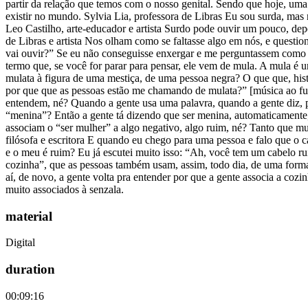
partir da relação que temos com o nosso genital. Sendo que hoje, um
existir no mundo. Sylvia Lia, professora de Libras Eu sou surda, m
Leo Castilho, arte-educador e artista Surdo pode ouvir um pouco, de
de Libras e artista Nos olham como se faltasse algo em nós, e questi
vai ouvir?” Se eu não conseguisse enxergar e me perguntassem como eu
termo que, se você for parar para pensar, ele vem de mula. A mula é 
mulata à figura de uma mestiça, de uma pessoa negra? O que que, his
por que que as pessoas estão me chamando de mulata?” [música ao fundo
entendem, né? Quando a gente usa uma palavra, quando a gente diz, p
“menina”? Então a gente tá dizendo que ser menina, automaticamente, 
associam o “ser mulher” a algo negativo, algo ruim, né? Tanto que m
filósofa e escritora E quando eu chego para uma pessoa e falo que o 
e o meu é ruim? Eu já escutei muito isso: “Ah, você tem um cabelo rui
cozinha”, que as pessoas também usam, assim, todo dia, de uma forma
aí, de novo, a gente volta pra entender por que a gente associa a cozi
muito associados à senzala.
material
Digital
duration
00:09:16