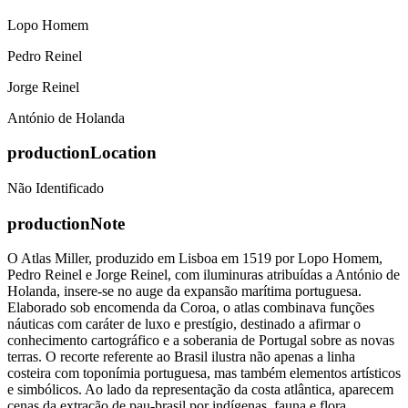
Lopo Homem
Pedro Reinel
Jorge Reinel
António de Holanda
productionLocation
Não Identificado
productionNote
O Atlas Miller, produzido em Lisboa em 1519 por Lopo Homem,
Pedro Reinel e Jorge Reinel, com iluminuras atribuídas a António de
Holanda, insere-se no auge da expansão marítima portuguesa.
Elaborado sob encomenda da Coroa, o atlas combinava funções
náuticas com caráter de luxo e prestígio, destinado a afirmar o
conhecimento cartográfico e a soberania de Portugal sobre as novas
terras. O recorte referente ao Brasil ilustra não apenas a linha
costeira com toponímia portuguesa, mas também elementos artísticos
e simbólicos. Ao lado da representação da costa atlântica, aparecem
cenas da extração de pau-brasil por indígenas, fauna e flora