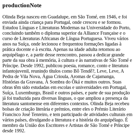
productionNote
Olinda Beja nasceu em Guadalupe, em São Tomé, em 1946, e foi
enviada ainda criança para Portugal, onde cresceu e se formou.
Estudou Línguas e Literaturas Modernas na Universidade do Porto,
concluindo também o diploma superior da Alliance Française e o
curso de Literaturas Africanas de Língua Portuguesa. Viveu vários
anos na Suíça, onde lecionou e frequentou formações ligadas à
prática docente e à escrita. Apenas na idade adulta retornou ao
arquipélago e, a partir desse reencontro, passou a dedicar grande
parte da sua obra à memória, à cultura e às narrativas de São Tomé e
Príncipe. Desde 1992, publicou poesia, romance, conto e literatura
infantojuvenil, reunindo títulos como Bô Tendê?, Leve, Leve, A
Pedra de Vila Nova, Água Crioula, Aromas de Cajamanga,
Histórias da Gravana, À Sombra do Ôká e muitos outros. Suas
obras têm sido estudadas em escolas e universidades em Portugal,
Suíça, Luxemburgo, Brasil e outros países, e parte de sua produção
já foi traduzida para diversas línguas, o que ampliou a presença da
literatura santomense em diferentes contextos. Olinda Beja recebeu
bolsas de criação literária e prémios, entre eles o Prémio Literário
Francisco José Tenreiro, e tem participado de atividades culturais em
vários países, divulgando a literatura e a história do arquipélago. É
membro da União dos Escritores e Artistas de São Tomé e Príncipe
desde 1992.