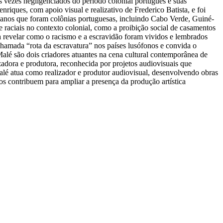
s vezes negligenciados do período colonial português e suas
iques, com apoio visual e realizativo de Frederico Batista, e foi
ricanos que foram colônias portuguesas, incluindo Cabo Verde, Guiné-
aciais no contexto colonial, como a proibição social de casamentos
sca revelar como o racismo e a escravidão foram vividos e lembrados
 chamada “rota da escravatura” nos países lusófonos e convida o
Malé são dois criadores atuantes na cena cultural contemporânea de
adora e produtora, reconhecida por projetos audiovisuais que
Malé atua como realizador e produtor audiovisual, desenvolvendo obras
s contribuem para ampliar a presença da produção artística