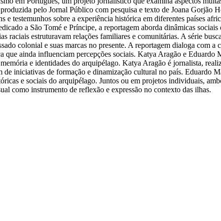
acismo em Português, um projeto jornalístico que examina aspectos muita
produzida pelo Jornal Público com pesquisa e texto de Joana Gorjão Henr
ns e testemunhos sobre a experiência histórica em diferentes países af
cado a São Tomé e Príncipe, a reportagem aborda dinâmicas sociais e r
ias raciais estruturavam relações familiares e comunitárias. A série bu
passado colonial e suas marcas no presente. A reportagem dialoga com a
ença que ainda influenciam percepções sociais. Katya Aragão e Eduardo 
emória e identidades do arquipélago. Katya Aragão é jornalista, realiz
m de iniciativas de formação e dinamização cultural no país. Eduardo 
icas e sociais do arquipélago. Juntos ou em projetos individuais, ambo
ual como instrumento de reflexão e expressão no contexto das ilhas.