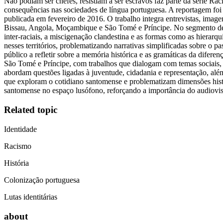
Não podiam ser chefes, resistiam a ser escravos faz parte da série R
consequências nas sociedades de língua portuguesa. A reportagem foi 
publicada em fevereiro de 2016. O trabalho integra entrevistas, image
Bissau, Angola, Moçambique e São Tomé e Príncipe. No segmento dedi
inter-raciais, a miscigenação clandestina e as formas como as hierarqu
nesses territórios, problematizando narrativas simplificadas sobre o 
público a refletir sobre a memória histórica e as gramáticas da difer
São Tomé e Príncipe, com trabalhos que dialogam com temas sociais, m
abordam questões ligadas à juventude, cidadania e representação, alé
que exploram o cotidiano santomense e problematizam dimensões histór
santomense no espaço lusófono, reforçando a importância do audiovis
Related topic
Identidade
Racismo
História
Colonização portuguesa
Lutas identitárias
about