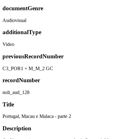
documentGenre
Audiovisual
additionalType
Video
previousRecordNumber
C3_POR1 + M_M_2 GC
recordNumber
noli_aud_128
Title
Portugal, Macau e Malaca - parte 2
Description