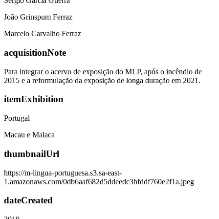
Sérgio Garcia Guerra
João Grinspum Ferraz
Marcelo Carvalho Ferraz
acquisitionNote
Para integrar o acervo de exposição do MLP, após o incêndio de
2015 e a reformulação da exposição de longa duração em 2021.
itemExhibition
Portugal
Macau e Malaca
thumbnailUrl
https://m-lingua-portuguesa.s3.sa-east-
1.amazonaws.com/0db6aaf682d5ddeedc3bfddf760e2f1a.jpeg
dateCreated