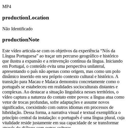
MP4
productionLocation
Não Identificado
productionNote
Este vídeo articula-se com os objetivos da experiência “Nós da
Língua Portuguesa” ao traçar um percurso geográfico e histórico
que ilustra a expansão e a reinvenção contínua da língua. Iniciando
em Portugal, o conteúdo evita uma perspectiva unilateral,
apresentando o país não apenas como origem, mas como um polo
dinâmico inserido em seu próprio contexto cultural e histórico. A
transição para Macau e Malaca demonstra concretamente como o
português se estabeleceu em realidades socioculturais distantes e
complexas. Ao destacar a situação linguística nesses territórios, o
vídeo captura a natureza do contato entre povos: a língua atua como
vetor de trocas profundas, sofre adaptações e assume novos
significados, coexistindo com outros idiomas em processos de
hibridação. Dessa forma, a narrativa visual e textual exemplifica o
princípio central da instalação: o português é uma língua plural, cuja
vitalidade reside justamente em sua capacidade de se transformar
através do diálogo com outras culturas.