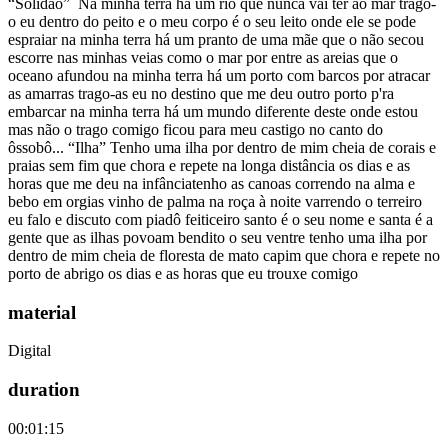
“Solidão” Na minha terra há um rio que nunca vai ter ao mar trago-
o eu dentro do peito e o meu corpo é o seu leito onde ele se pode
espraiar na minha terra há um pranto de uma mãe que o não secou
escorre nas minhas veias como o mar por entre as areias que o
oceano afundou na minha terra há um porto com barcos por atracar
as amarras trago-as eu no destino que me deu outro porto p'ra
embarcar na minha terra há um mundo diferente deste onde estou
mas não o trago comigo ficou para meu castigo no canto do
ôssobô... “Ilha” Tenho uma ilha por dentro de mim cheia de corais e
praias sem fim que chora e repete na longa distância os dias e as
horas que me deu na infânciatenho as canoas correndo na alma e
bebo em orgias vinho de palma na roça à noite varrendo o terreiro
eu falo e discuto com piadô feiticeiro santo é o seu nome e santa é a
gente que as ilhas povoam bendito o seu ventre tenho uma ilha por
dentro de mim cheia de floresta de mato capim que chora e repete no
porto de abrigo os dias e as horas que eu trouxe comigo
material
Digital
duration
00:01:15