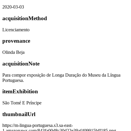
2020-03-03
acquisitionMethod
Licenciamento
provenance
Olinda Beja
acquisitionNote
Para compor exposição de Longa Duração do Museu da Língua
Portuguesa.
itemExhibition
São Tomé E Príncipe
thumbnailUrl
https://m-lingua-portuguesa.s3.sa-east-
1.amazonaws.com/843fa00d8c30d22e39af409915bff185.png