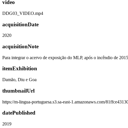
video
DDG03_VIDEO.mp4
acquisitionDate
2020
acquisitionNote
Para integrar o acervo de exposição do MLP, após o incêndio de 201
itemExhibition
Damão, Diu e Goa
thumbnailUrl
https://m-lingua-portuguesa.s3.sa-east-1.amazonaws.com/81ffce43
datePublished
2019