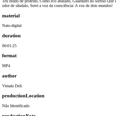
Teu brado de protesto, Como eco abafado, Guardarei no sorriso Que 
odor de sândalo, Serei a voz da consciência: A voz de dois mundos!
material
Nato-digital
duration
00:01:25
format
MP4
author
Vimala Deli
productionLocation
Não Identificado
productionNote