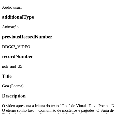
Audiovisual
additionalType
Animação
previousRecordNumber
DDG03_VIDEO
recordNumber
noli_aud_35
Title
Goa (Poema)
Description
O vídeo apresenta a leitura do texto "Goa" de Vimala Devi. Poema: 
O eterno sonho luso – Comunhão de mosteiros e pagodes. O Súria div