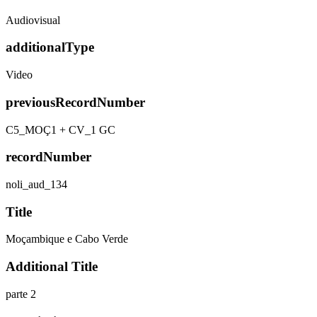
Audiovisual
additionalType
Video
previousRecordNumber
C5_MOÇ1 + CV_1 GC
recordNumber
noli_aud_134
Title
Moçambique e Cabo Verde
Additional Title
parte 2