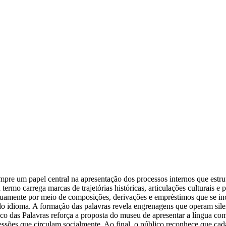
e um papel central na apresentação dos processos internos que estrut
termo carrega marcas de trajetórias históricas, articulações culturais 
tinuamente por meio de composições, derivações e empréstimos que se i
e do idioma. A formação das palavras revela engrenagens que operam sil
eco das Palavras reforça a proposta do museu de apresentar a língua 
ssões que circulam socialmente. Ao final, o público reconhece que cada