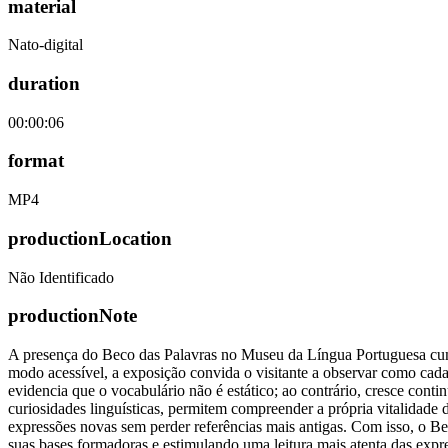
material
Nato-digital
duration
00:00:06
format
MP4
productionLocation
Não Identificado
productionNote
A presença do Beco das Palavras no Museu da Língua Portuguesa cumpr
modo acessível, a exposição convida o visitante a observar como cada 
evidencia que o vocabulário não é estático; ao contrário, cresce con
curiosidades linguísticas, permitem compreender a própria vitalidad
expressões novas sem perder referências mais antigas. Com isso, o B
suas bases formadoras e estimulando uma leitura mais atenta das expre