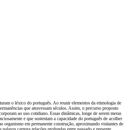
uram o léxico do português. Ao reunir elementos da etimologia de
e permanências que atravessam séculos. Assim, o percurso proposto
ncorporam ao uso cotidiano. Essas dinâmicas, longe de serem meras
enciosamente e que sustentam a capacidade do português de acolher
como organismo em permanente construção, aproximando visitantes de
 palavra carrega relações profundas entre passado e presente,