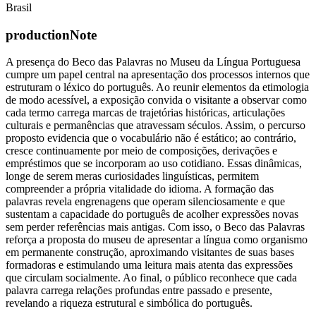
Brasil
productionNote
A presença do Beco das Palavras no Museu da Língua Portuguesa
cumpre um papel central na apresentação dos processos internos que
estruturam o léxico do português. Ao reunir elementos da etimologia
de modo acessível, a exposição convida o visitante a observar como
cada termo carrega marcas de trajetórias históricas, articulações
culturais e permanências que atravessam séculos. Assim, o percurso
proposto evidencia que o vocabulário não é estático; ao contrário,
cresce continuamente por meio de composições, derivações e
empréstimos que se incorporam ao uso cotidiano. Essas dinâmicas,
longe de serem meras curiosidades linguísticas, permitem
compreender a própria vitalidade do idioma. A formação das
palavras revela engrenagens que operam silenciosamente e que
sustentam a capacidade do português de acolher expressões novas
sem perder referências mais antigas. Com isso, o Beco das Palavras
reforça a proposta do museu de apresentar a língua como organismo
em permanente construção, aproximando visitantes de suas bases
formadoras e estimulando uma leitura mais atenta das expressões
que circulam socialmente. Ao final, o público reconhece que cada
palavra carrega relações profundas entre passado e presente,
revelando a riqueza estrutural e simbólica do português.