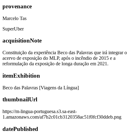
provenance
Marcelo Tas
SuperUber
acquisitionNote
Constituição da experiência Beco das Palavras que irá integrar o
acervo de exposição do MLP, após o incêndio de 2015 e a
reformulação da exposição de longa duração em 2021.
itemExhibition
Beco das Palavras [Viagens da Língua]
thumbnailUrl
https://m-lingua-portuguesa.s3.sa-east-
1.amazonaws.com/af7b2c01cb3120358ac51f0fcf30ddeb.png
datePublished