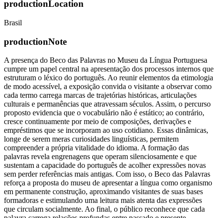
productionLocation
Brasil
productionNote
A presença do Beco das Palavras no Museu da Língua Portuguesa
cumpre um papel central na apresentação dos processos internos que
estruturam o léxico do português. Ao reunir elementos da etimologia
de modo acessível, a exposição convida o visitante a observar como
cada termo carrega marcas de trajetórias históricas, articulações
culturais e permanências que atravessam séculos. Assim, o percurso
proposto evidencia que o vocabulário não é estático; ao contrário,
cresce continuamente por meio de composições, derivações e
empréstimos que se incorporam ao uso cotidiano. Essas dinâmicas,
longe de serem meras curiosidades linguísticas, permitem
compreender a própria vitalidade do idioma. A formação das
palavras revela engrenagens que operam silenciosamente e que
sustentam a capacidade do português de acolher expressões novas
sem perder referências mais antigas. Com isso, o Beco das Palavras
reforça a proposta do museu de apresentar a língua como organismo
em permanente construção, aproximando visitantes de suas bases
formadoras e estimulando uma leitura mais atenta das expressões
que circulam socialmente. Ao final, o público reconhece que cada
palavra carrega relações profundas entre passado e presente,