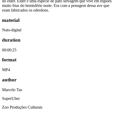
do eider. Eider é uma espécie de pato selvagem que vive em regiões
muito frias do hemisfério norte. Era com a penugem dessa ave que
eram fabricados os edredons.
material
Nato-digital
duration
00:00:25
format
MP4
author
Marcelo Tas
SuperUber
Zoo Produções Culturais