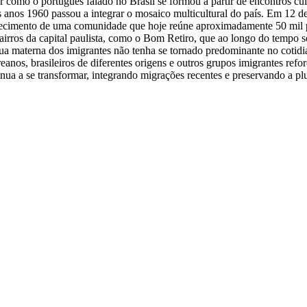
 como o português falado no Brasil se formou a partir de encontros cultu
 anos 1960 passou a integrar o mosaico multicultural do país. Em 12 d
lecimento de uma comunidade que hoje reúne aproximadamente 50 mil p
irros da capital paulista, como o Bom Retiro, que ao longo do tempo s
gua materna dos imigrantes não tenha se tornado predominante no cotidia
anos, brasileiros de diferentes origens e outros grupos imigrantes refo
tinua a se transformar, integrando migrações recentes e preservando a p