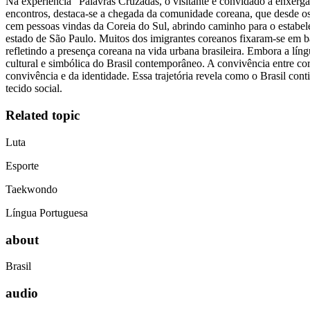
Na experiência "Palavras Cruzadas, o visitante é convidado a enxergar
encontros, destaca-se a chegada da comunidade coreana, que desde os
cem pessoas vindas da Coreia do Sul, abrindo caminho para o estabe
estado de São Paulo. Muitos dos imigrantes coreanos fixaram-se em ba
refletindo a presença coreana na vida urbana brasileira. Embora a lín
cultural e simbólica do Brasil contemporâneo. A convivência entre core
convivência e da identidade. Essa trajetória revela como o Brasil con
tecido social.
Related topic
Luta
Esporte
Taekwondo
Língua Portuguesa
about
Brasil
audio