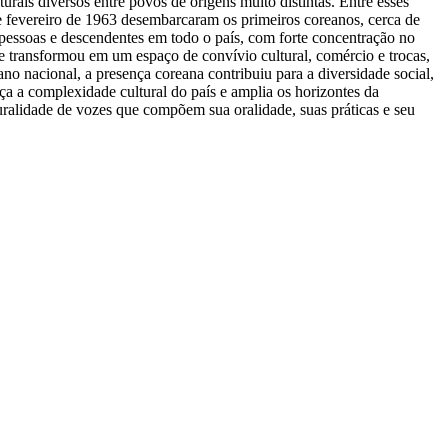
rais diversos entre povos de origens muito distintas. Entre esses
e fevereiro de 1963 desembarcaram os primeiros coreanos, cerca de
essoas e descendentes em todo o país, com forte concentração no
e transformou em um espaço de convívio cultural, comércio e trocas,
no nacional, a presença coreana contribuiu para a diversidade social,
rça a complexidade cultural do país e amplia os horizontes da
luralidade de vozes que compõem sua oralidade, suas práticas e seu