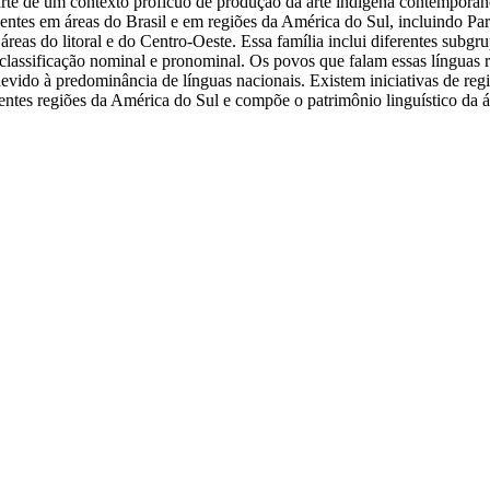
de um contexto profícuo de produção da arte indígena contemporânea
sentes em áreas do Brasil e em regiões da América do Sul, incluindo Para
eas do litoral e do Centro-Oeste. Essa família inclui diferentes sub
lassificação nominal e pronominal. Os povos que falam essas línguas rea
devido à predominância de línguas nacionais. Existem iniciativas de reg
rentes regiões da América do Sul e compõe o patrimônio linguístico da á