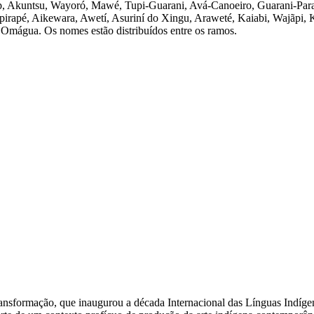
, Akuntsu, Wayoró, Mawé, Tupi-Guarani, Avá-Canoeiro, Guarani-Para
irapé, Aikewara, Awetí, Asuriní do Xingu, Araweté, Kaiabi, Wajãpi, 
 Omágua. Os nomes estão distribuídos entre os ramos.
ansformação, que inaugurou a década Internacional das Línguas Indíge