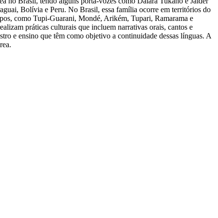
 no Brasil, tendo alguns porta-vozes como Daiara Tukano e Jaider
guai, Bolívia e Peru. No Brasil, essa família ocorre em territórios do
grupos, como Tupi-Guarani, Mondé, Arikém, Tupari, Ramarama e
lizam práticas culturais que incluem narrativas orais, cantos e
istro e ensino que têm como objetivo a continuidade dessas línguas. A
rea.