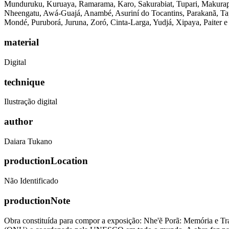
Munduruku, Kuruaya, Ramarama, Karo, Sakurabiat, Tupari, Makurap
Nheengatu, Awá-Guajá, Anambé, Asuriní do Tocantins, Parakanã, Tap
Mondé, Puruborá, Juruna, Zoró, Cinta-Larga, Yudjá, Xipaya, Paiter e
material
Digital
technique
Ilustração digital
author
Daiara Tukano
productionLocation
Não Identificado
productionNote
Obra constituída para compor a exposição: Nhe'ẽ Porã: Memória e Tr