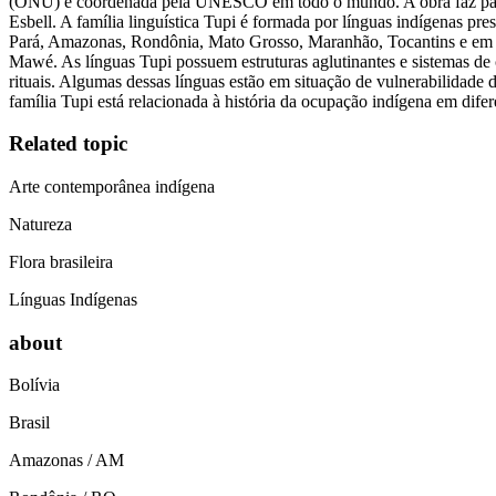
(ONU) e coordenada pela UNESCO em todo o mundo. A obra faz parte 
Esbell. A família linguística Tupi é formada por línguas indígenas pre
Pará, Amazonas, Rondônia, Mato Grosso, Maranhão, Tocantins e em ár
Mawé. As línguas Tupi possuem estruturas aglutinantes e sistemas de c
rituais. Algumas dessas línguas estão em situação de vulnerabilidade 
família Tupi está relacionada à história da ocupação indígena em dife
Related topic
Arte contemporânea indígena
Natureza
Flora brasileira
Línguas Indígenas
about
Bolívia
Brasil
Amazonas / AM