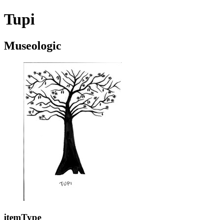
Tupi
Museologic
itemType