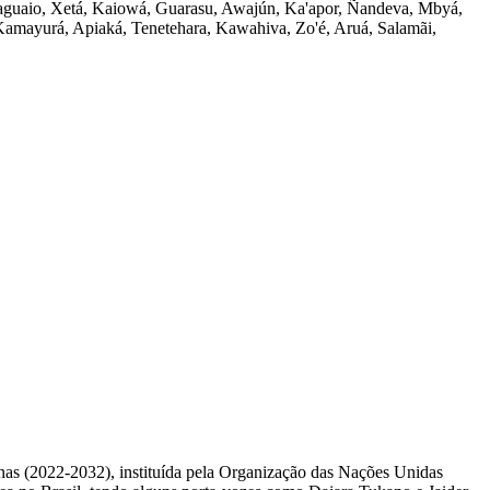
guaio, Xetá, Kaiowá, Guarasu, Awajún, Ka'apor, Ñandeva, Mbyá,
Kamayurá, Apiaká, Tenetehara, Kawahiva, Zo'é, Aruá, Salamãi,
nas (2022-2032), instituída pela Organização das Nações Unidas