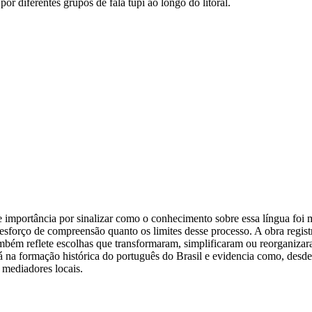
por diferentes grupos de fala tupi ao longo do litoral.
importância por sinalizar como o conhecimento sobre essa língua foi 
o esforço de compreensão quanto os limites desse processo. A obra regis
ambém reflete escolhas que transformaram, simplificaram ou reorganizara
á na formação histórica do português do Brasil e evidencia como, desd
 mediadores locais.