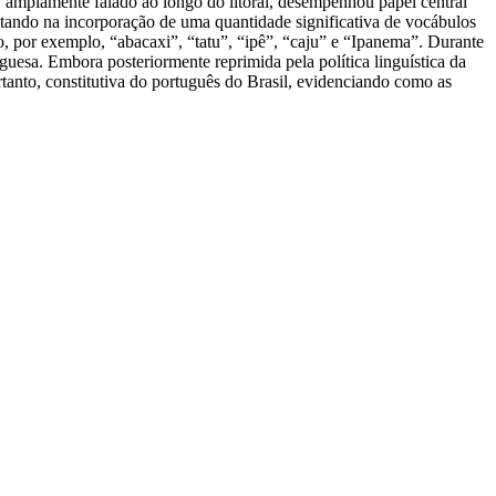
á, amplamente falado ao longo do litoral, desempenhou papel central
ltando na incorporação de uma quantidade significativa de vocábulos
o, por exemplo, “abacaxi”, “tatu”, “ipê”, “caju” e “Ipanema”. Durante
guesa. Embora posteriormente reprimida pela política linguística da
anto, constitutiva do português do Brasil, evidenciando como as