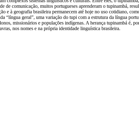
íam complexos sistemas linguísticos e culturais. Entre eles, o tupinamb
idade de comunicação, muitos portugueses aprenderam o tupinambá, resu
ação e à geografia brasileira permanecem até hoje no uso cotidiano, com
a “língua geral”, uma variação do tupi com a estrutura da língua portu
onos, missionários e populações indígenas. A herança tupinambá é, port
ras, nos nomes e na própria identidade linguística brasileira.