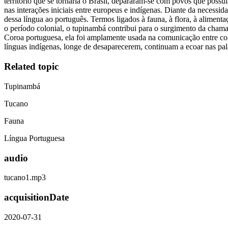
território que se tornaria o Brasil, depararam-se com povos que possu
nas interações iniciais entre europeus e indígenas. Diante da necess
dessa língua ao português. Termos ligados à fauna, à flora, à aliment
o período colonial, o tupinambá contribui para o surgimento da chamad
Coroa portuguesa, ela foi amplamente usada na comunicação entre col
línguas indígenas, longe de desaparecerem, continuam a ecoar nas palav
Related topic
Tupinambá
Tucano
Fauna
Língua Portuguesa
audio
tucano1.mp3
acquisitionDate
2020-07-31