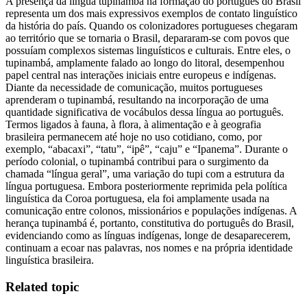
A presença da língua tupinambá na formação do português do Brasil
representa um dos mais expressivos exemplos de contato linguístico
da história do país. Quando os colonizadores portugueses chegaram
ao território que se tornaria o Brasil, depararam-se com povos que
possuíam complexos sistemas linguísticos e culturais. Entre eles, o
tupinambá, amplamente falado ao longo do litoral, desempenhou
papel central nas interações iniciais entre europeus e indígenas.
Diante da necessidade de comunicação, muitos portugueses
aprenderam o tupinambá, resultando na incorporação de uma
quantidade significativa de vocábulos dessa língua ao português.
Termos ligados à fauna, à flora, à alimentação e à geografia
brasileira permanecem até hoje no uso cotidiano, como, por
exemplo, “abacaxi”, “tatu”, “ipê”, “caju” e “Ipanema”. Durante o
período colonial, o tupinambá contribui para o surgimento da
chamada “língua geral”, uma variação do tupi com a estrutura da
língua portuguesa. Embora posteriormente reprimida pela política
linguística da Coroa portuguesa, ela foi amplamente usada na
comunicação entre colonos, missionários e populações indígenas. A
herança tupinambá é, portanto, constitutiva do português do Brasil,
evidenciando como as línguas indígenas, longe de desaparecerem,
continuam a ecoar nas palavras, nos nomes e na própria identidade
linguística brasileira.
Related topic