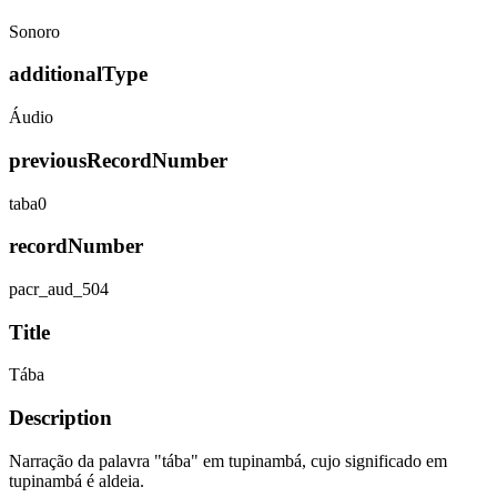
Sonoro
additionalType
Áudio
previousRecordNumber
taba0
recordNumber
pacr_aud_504
Title
Tába
Description
Narração da palavra "tába" em tupinambá, cujo significado em
tupinambá é aldeia.