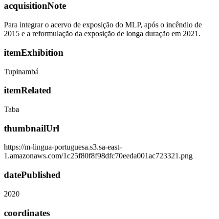
acquisitionNote
Para integrar o acervo de exposição do MLP, após o incêndio de
2015 e a reformulação da exposição de longa duração em 2021.
itemExhibition
Tupinambá
itemRelated
Taba
thumbnailUrl
https://m-lingua-portuguesa.s3.sa-east-
1.amazonaws.com/1c25f80f8f98dfc70eeda001ac723321.png
datePublished
2020
coordinates