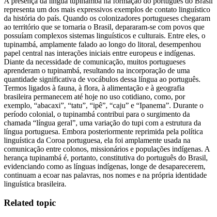
A presença da língua tupinambá na formação do português do Brasil
representa um dos mais expressivos exemplos de contato linguístico
da história do país. Quando os colonizadores portugueses chegaram
ao território que se tornaria o Brasil, depararam-se com povos que
possuíam complexos sistemas linguísticos e culturais. Entre eles, o
tupinambá, amplamente falado ao longo do litoral, desempenhou
papel central nas interações iniciais entre europeus e indígenas.
Diante da necessidade de comunicação, muitos portugueses
aprenderam o tupinambá, resultando na incorporação de uma
quantidade significativa de vocábulos dessa língua ao português.
Termos ligados à fauna, à flora, à alimentação e à geografia
brasileira permanecem até hoje no uso cotidiano, como, por
exemplo, “abacaxi”, “tatu”, “ipê”, “caju” e “Ipanema”. Durante o
período colonial, o tupinambá contribui para o surgimento da
chamada “língua geral”, uma variação do tupi com a estrutura da
língua portuguesa. Embora posteriormente reprimida pela política
linguística da Coroa portuguesa, ela foi amplamente usada na
comunicação entre colonos, missionários e populações indígenas. A
herança tupinambá é, portanto, constitutiva do português do Brasil,
evidenciando como as línguas indígenas, longe de desaparecerem,
continuam a ecoar nas palavras, nos nomes e na própria identidade
linguística brasileira.
Related topic