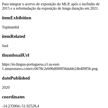
Para integrar o acervo de exposição do MLP, após o incêndio de
2015 e a reformulação da exposição de longa duração em 2021.
itemExhibition
Tupinambá
itemRelated
Jurá
thumbnailUrl
https://m-lingua-portuguesa.s3.sa-east-
1.amazonaws.com/cc0678c2eb96d000056dabb24b409f5b.png
datePublished
2020
coordinates
-14.235004,-51.92528,4