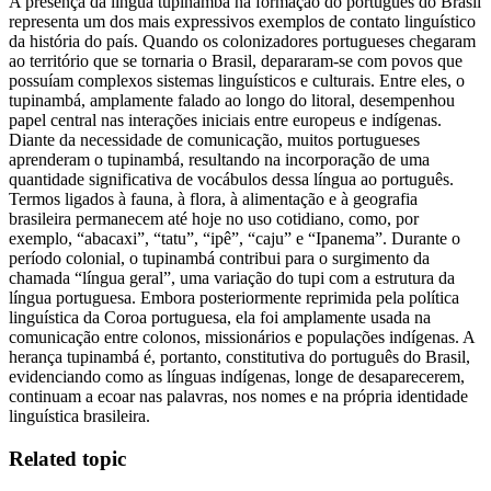
A presença da língua tupinambá na formação do português do Brasil
representa um dos mais expressivos exemplos de contato linguístico
da história do país. Quando os colonizadores portugueses chegaram
ao território que se tornaria o Brasil, depararam-se com povos que
possuíam complexos sistemas linguísticos e culturais. Entre eles, o
tupinambá, amplamente falado ao longo do litoral, desempenhou
papel central nas interações iniciais entre europeus e indígenas.
Diante da necessidade de comunicação, muitos portugueses
aprenderam o tupinambá, resultando na incorporação de uma
quantidade significativa de vocábulos dessa língua ao português.
Termos ligados à fauna, à flora, à alimentação e à geografia
brasileira permanecem até hoje no uso cotidiano, como, por
exemplo, “abacaxi”, “tatu”, “ipê”, “caju” e “Ipanema”. Durante o
período colonial, o tupinambá contribui para o surgimento da
chamada “língua geral”, uma variação do tupi com a estrutura da
língua portuguesa. Embora posteriormente reprimida pela política
linguística da Coroa portuguesa, ela foi amplamente usada na
comunicação entre colonos, missionários e populações indígenas. A
herança tupinambá é, portanto, constitutiva do português do Brasil,
evidenciando como as línguas indígenas, longe de desaparecerem,
continuam a ecoar nas palavras, nos nomes e na própria identidade
linguística brasileira.
Related topic