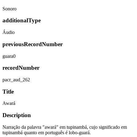
Sonoro
additionalType
Áudio
previousRecordNumber
guara0
recordNumber
pacr_aud_262
Title
Awará
Description
Narração da palavra "awará" em tupinambá, cujo significado em
tupinambá quanto em português é lobo-guará.