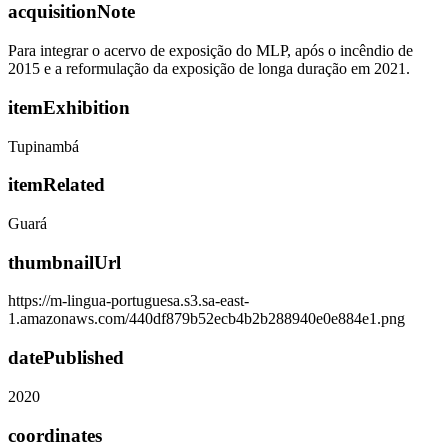
acquisitionNote
Para integrar o acervo de exposição do MLP, após o incêndio de
2015 e a reformulação da exposição de longa duração em 2021.
itemExhibition
Tupinambá
itemRelated
Guará
thumbnailUrl
https://m-lingua-portuguesa.s3.sa-east-
1.amazonaws.com/440df879b52ecb4b2b288940e0e884e1.png
datePublished
2020
coordinates