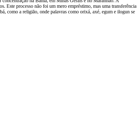
ior concentração na Bahia, em Minas Gerais e no Maranhão. A
rmos. Este processo não foi um mero empréstimo, mas uma transferência
ubá, como a religião, onde palavras como orixá, axé, egum e ilogun se