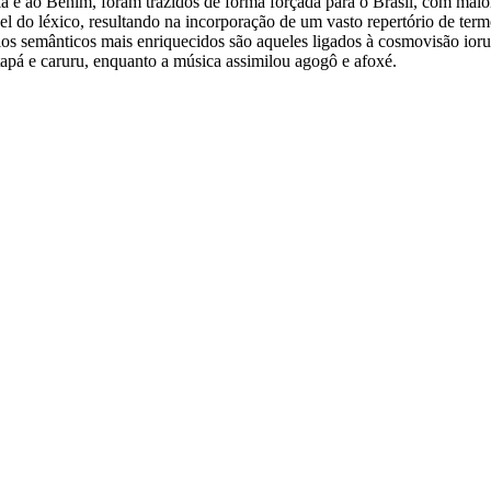
ria e ao Benim, foram trazidos de forma forçada para o Brasil, com ma
vel do léxico, resultando na incorporação de um vasto repertório de te
ínios semânticos mais enriquecidos são aqueles ligados à cosmovisão ior
tapá e caruru, enquanto a música assimilou agogô e afoxé.