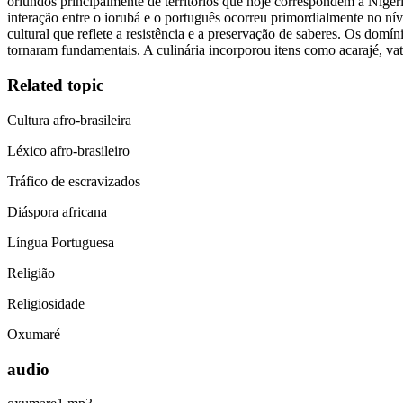
oriundos principalmente de territórios que hoje correspondem à Nigé
interação entre o iorubá e o português ocorreu primordialmente no ní
cultural que reflete a resistência e a preservação de saberes. Os dom
tornaram fundamentais. A culinária incorporou itens como acarajé, va
Related topic
Cultura afro-brasileira
Léxico afro-brasileiro
Tráfico de escravizados
Diáspora africana
Língua Portuguesa
Religião
Religiosidade
Oxumaré
audio