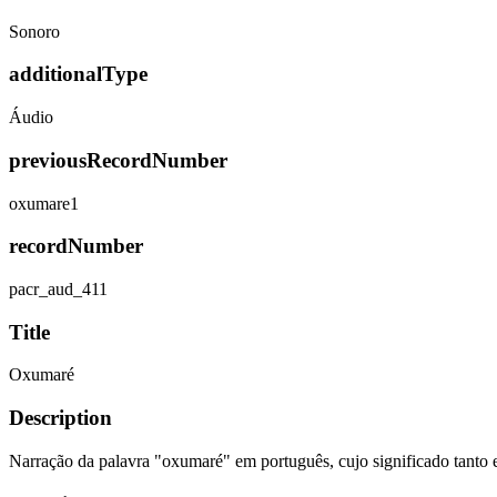
Sonoro
additionalType
Áudio
previousRecordNumber
oxumare1
recordNumber
pacr_aud_411
Title
Oxumaré
Description
Narração da palavra "oxumaré" em português, cujo significado tanto e