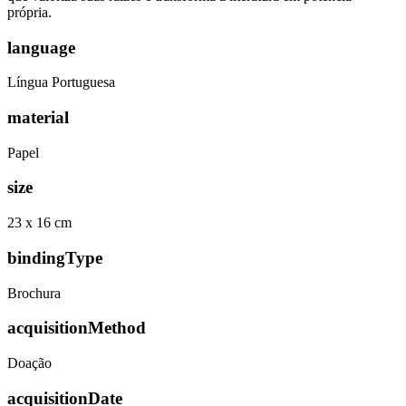
própria.
language
Língua Portuguesa
material
Papel
size
23 x 16 cm
bindingType
Brochura
acquisitionMethod
Doação
acquisitionDate