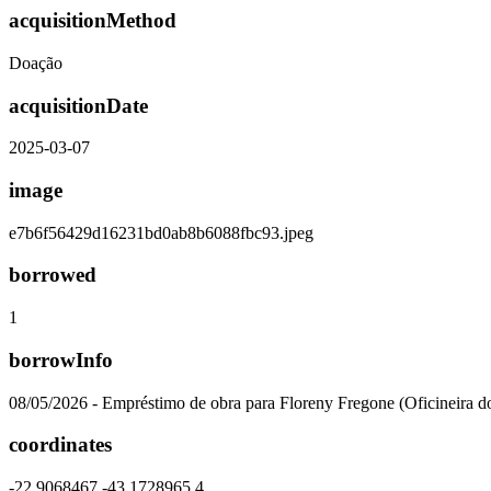
acquisitionMethod
Doação
acquisitionDate
2025-03-07
image
e7b6f56429d16231bd0ab8b6088fbc93.jpeg
borrowed
1
borrowInfo
08/05/2026 - Empréstimo de obra para Floreny Fregone (Oficineira d
coordinates
-22.9068467,-43.1728965,4