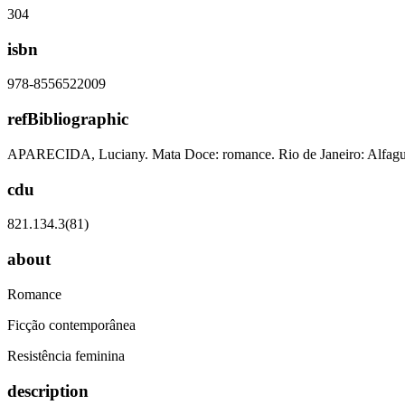
304
isbn
978-8556522009
refBibliographic
APARECIDA, Luciany. Mata Doce: romance. Rio de Janeiro: Alfagu
cdu
821.134.3(81)
about
Romance
Ficção contemporânea
Resistência feminina
description