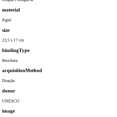
material
Papel
size
23,5 x 17 cm
bindingType
Brochura
acquisitionMethod
Doação
donor
UNESCO
image