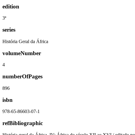
edition
3ª
series
História Geral da África
volumeNumber
4
numberOfPages
896
isbn
978-65-86603-07-1
refBibliographic
História geral da África, IV: África do século XII ao XVI / editado 