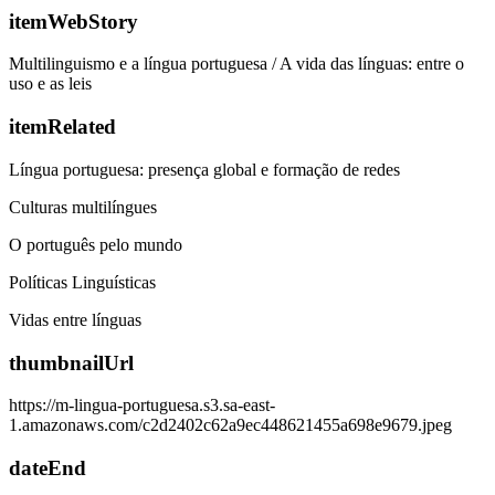
itemWebStory
Multilinguismo e a língua portuguesa / A vida das línguas: entre o
uso e as leis
itemRelated
Língua portuguesa: presença global e formação de redes
Culturas multilíngues
O português pelo mundo
Políticas Linguísticas
Vidas entre línguas
thumbnailUrl
https://m-lingua-portuguesa.s3.sa-east-
1.amazonaws.com/c2d2402c62a9ec448621455a698e9679.jpeg
dateEnd