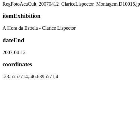
RegFotoAcaCult_20070412_ClariceLispector_Montagem.D10015.j
itemExhibition
A Hora da Estrela - Clarice Lispector
dateEnd
2007-04-12
coordinates
-23.5557714,-46.6395571,4