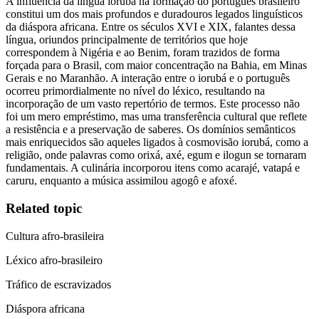
A influência da língua iorubá na formação do português brasileiro
constitui um dos mais profundos e duradouros legados linguísticos
da diáspora africana. Entre os séculos XVI e XIX, falantes dessa
língua, oriundos principalmente de territórios que hoje
correspondem à Nigéria e ao Benim, foram trazidos de forma
forçada para o Brasil, com maior concentração na Bahia, em Minas
Gerais e no Maranhão. A interação entre o iorubá e o português
ocorreu primordialmente no nível do léxico, resultando na
incorporação de um vasto repertório de termos. Este processo não
foi um mero empréstimo, mas uma transferência cultural que reflete
a resistência e a preservação de saberes. Os domínios semânticos
mais enriquecidos são aqueles ligados à cosmovisão iorubá, como a
religião, onde palavras como orixá, axé, egum e ilogun se tornaram
fundamentais. A culinária incorporou itens como acarajé, vatapá e
caruru, enquanto a música assimilou agogô e afoxé.
Related topic
Cultura afro-brasileira
Léxico afro-brasileiro
Tráfico de escravizados
Diáspora africana