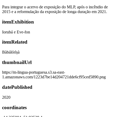
Para integrar o acervo de exposição do MLP, após o incêndio de
2015 e a reformulação da exposição de longa duração em 2021.
itemExhibition
Iorubá e Eve-fon
itemRelated
Bàbálórìṣà
thumbnailUrl
https://m-lingua-portuguesa.s3.sa-east-
1.amazonaws.com/1223d7be14d204721dde6cf95ced5890.png
datePublished
2020
coordinates