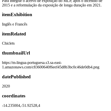
Para integrar o acervo de exposição do MLP, após o incêndio de
2015 e a reformulação da exposição de longa duração em 2021.
itemExhibition
Inglês e Francês
itemRelated
Chiclets
thumbnailUrl
https://m-lingua-portuguesa.s3.sa-east-
1.amazonaws.com/c83600640f6eef45d8b3bc0c46de0db4.png
datePublished
2020
coordinates
-14.235004,-51.92528,4