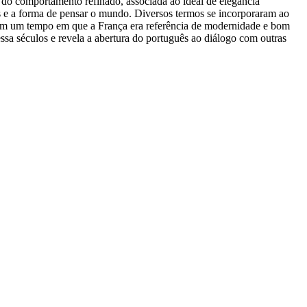
e do comportamento refinado, associada ao ideal de elegância
umes e a forma de pensar o mundo. Diversos termos se incorporaram ao
etem um tempo em que a França era referência de modernidade e bom
ssa séculos e revela a abertura do português ao diálogo com outras