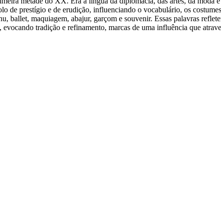
primeira metade do XX. Era a língua da diplomacia, das artes, da moda 
ímbolo de prestígio e de erudição, influenciando o vocabulário, os cost
u, ballet, maquiagem, abajur, garçom e souvenir. Essas palavras refl
, evocando tradição e refinamento, marcas de uma influência que atrave