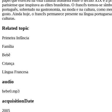
papel que exerceu na vida cultural brasileira entre o século XIX e a 
parisiense que inspirava as elites brasileiras. O francês tornou-se s
português, sobretudo na gastronomia, na moda e na cultura, como men
gosto. Ainda hoje, o francês permanece presente na língua portuguesa
culturas.
Related topic
Primeira Infância
Família
Bebê
Criança
Língua Francesa
audio
bebe0.mp3
acquisitionDate
2005