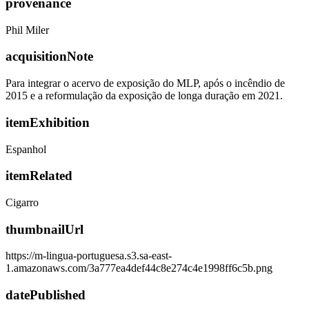
provenance
Phil Miler
acquisitionNote
Para integrar o acervo de exposição do MLP, após o incêndio de
2015 e a reformulação da exposição de longa duração em 2021.
itemExhibition
Espanhol
itemRelated
Cigarro
thumbnailUrl
https://m-lingua-portuguesa.s3.sa-east-
1.amazonaws.com/3a777ea4def44c8e274c4e1998ff6c5b.png
datePublished