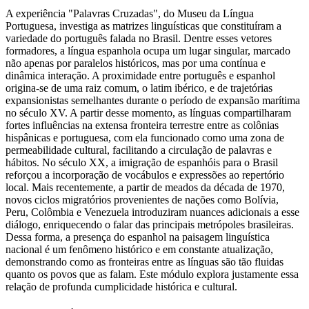
A experiência "Palavras Cruzadas", do Museu da Língua
Portuguesa, investiga as matrizes linguísticas que constituíram a
variedade do português falada no Brasil. Dentre esses vetores
formadores, a língua espanhola ocupa um lugar singular, marcado
não apenas por paralelos históricos, mas por uma contínua e
dinâmica interação. A proximidade entre português e espanhol
origina-se de uma raiz comum, o latim ibérico, e de trajetórias
expansionistas semelhantes durante o período de expansão marítima
no século XV. A partir desse momento, as línguas compartilharam
fortes influências na extensa fronteira terrestre entre as colônias
hispânicas e portuguesa, com ela funcionado como uma zona de
permeabilidade cultural, facilitando a circulação de palavras e
hábitos. No século XX, a imigração de espanhóis para o Brasil
reforçou a incorporação de vocábulos e expressões ao repertório
local. Mais recentemente, a partir de meados da década de 1970,
novos ciclos migratórios provenientes de nações como Bolívia,
Peru, Colômbia e Venezuela introduziram nuances adicionais a esse
diálogo, enriquecendo o falar das principais metrópoles brasileiras.
Dessa forma, a presença do espanhol na paisagem linguística
nacional é um fenômeno histórico e em constante atualização,
demonstrando como as fronteiras entre as línguas são tão fluidas
quanto os povos que as falam. Este módulo explora justamente essa
relação de profunda cumplicidade histórica e cultural.