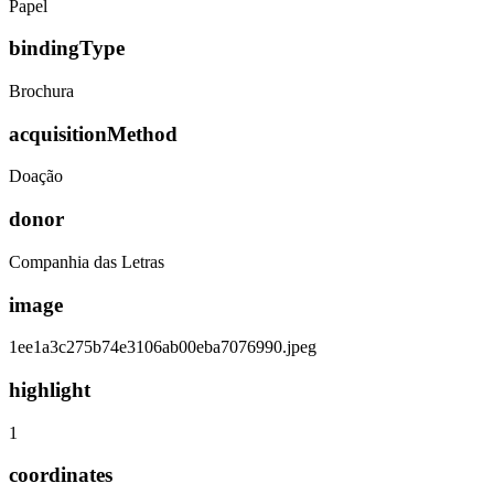
Papel
bindingType
Brochura
acquisitionMethod
Doação
donor
Companhia das Letras
image
1ee1a3c275b74e3106ab00eba7076990.jpeg
highlight
1
coordinates