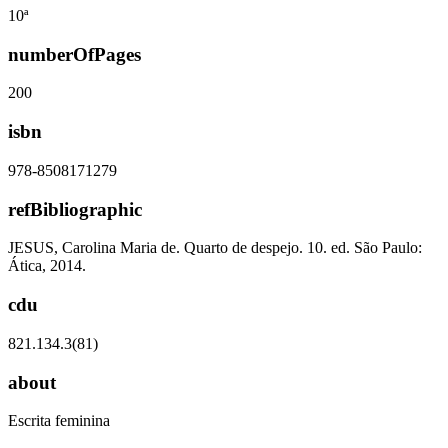
10ª
numberOfPages
200
isbn
978-8508171279
refBibliographic
JESUS, Carolina Maria de. Quarto de despejo. 10. ed. São Paulo:
Ática, 2014.
cdu
821.134.3(81)
about
Escrita feminina