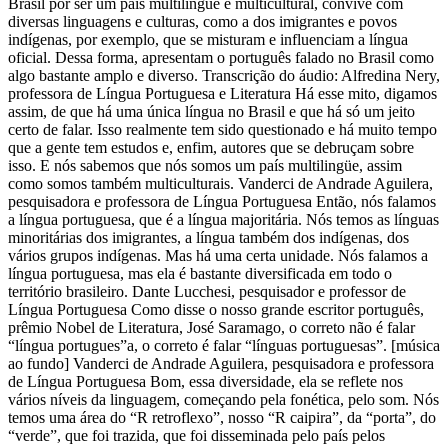
Brasil por ser um país multilíngue e multicultural, convive com
diversas linguagens e culturas, como a dos imigrantes e povos
indígenas, por exemplo, que se misturam e influenciam a língua
oficial. Dessa forma, apresentam o português falado no Brasil como
algo bastante amplo e diverso. Transcrição do áudio: Alfredina Nery,
professora de Língua Portuguesa e Literatura Há esse mito, digamos
assim, de que há uma única língua no Brasil e que há só um jeito
certo de falar. Isso realmente tem sido questionado e há muito tempo
que a gente tem estudos e, enfim, autores que se debruçam sobre
isso. E nós sabemos que nós somos um país multilingüe, assim
como somos também multiculturais. Vanderci de Andrade Aguilera,
pesquisadora e professora de Língua Portuguesa Então, nós falamos
a língua portuguesa, que é a língua majoritária. Nós temos as línguas
minoritárias dos imigrantes, a língua também dos indígenas, dos
vários grupos indígenas. Mas há uma certa unidade. Nós falamos a
língua portuguesa, mas ela é bastante diversificada em todo o
território brasileiro. Dante Lucchesi, pesquisador e professor de
Língua Portuguesa Como disse o nosso grande escritor português,
prêmio Nobel de Literatura, José Saramago, o correto não é falar
“língua portugues”a, o correto é falar “línguas portuguesas”. [música
ao fundo] Vanderci de Andrade Aguilera, pesquisadora e professora
de Língua Portuguesa Bom, essa diversidade, ela se reflete nos
vários níveis da linguagem, começando pela fonética, pelo som. Nós
temos uma área do “R retroflexo”, nosso “R caipira”, da “porta”, do
“verde”, que foi trazida, que foi disseminada pelo país pelos