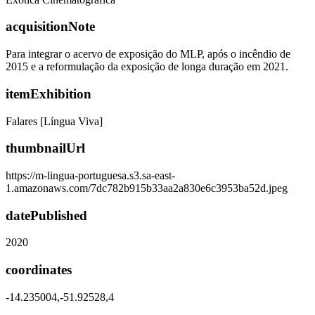
acquisitionNote
Para integrar o acervo de exposição do MLP, após o incêndio de
2015 e a reformulação da exposição de longa duração em 2021.
itemExhibition
Falares [Língua Viva]
thumbnailUrl
https://m-lingua-portuguesa.s3.sa-east-
1.amazonaws.com/7dc782b915b33aa2a830e6c3953ba52d.jpeg
datePublished
2020
coordinates
-14.235004,-51.92528,4