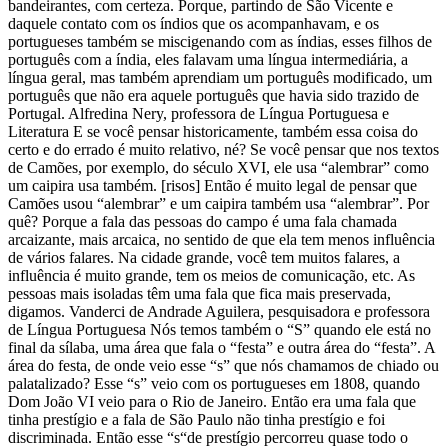
bandeirantes, com certeza. Porque, partindo de São Vicente e
daquele contato com os índios que os acompanhavam, e os
portugueses também se miscigenando com as índias, esses filhos de
português com a índia, eles falavam uma língua intermediária, a
língua geral, mas também aprendiam um português modificado, um
português que não era aquele português que havia sido trazido de
Portugal. Alfredina Nery, professora de Língua Portuguesa e
Literatura E se você pensar historicamente, também essa coisa do
certo e do errado é muito relativo, né? Se você pensar que nos textos
de Camões, por exemplo, do século XVI, ele usa “alembrar” como
um caipira usa também. [risos] Então é muito legal de pensar que
Camões usou “alembrar” e um caipira também usa “alembrar”. Por
quê? Porque a fala das pessoas do campo é uma fala chamada
arcaizante, mais arcaica, no sentido de que ela tem menos influência
de vários falares. Na cidade grande, você tem muitos falares, a
influência é muito grande, tem os meios de comunicação, etc. As
pessoas mais isoladas têm uma fala que fica mais preservada,
digamos. Vanderci de Andrade Aguilera, pesquisadora e professora
de Língua Portuguesa Nós temos também o “S” quando ele está no
final da sílaba, uma área que fala o “festa” e outra área do “festa”. A
área do festa, de onde veio esse “s” que nós chamamos de chiado ou
palatalizado? Esse “s” veio com os portugueses em 1808, quando
Dom João VI veio para o Rio de Janeiro. Então era uma fala que
tinha prestígio e a fala de São Paulo não tinha prestígio e foi
discriminada. Então esse “s“de prestígio percorreu quase todo o