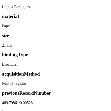
Língua Portuguesa
material
Papel
size
21 cm
bindingType
Brochura
acquisitionMethod
Não há registro
previousRecordNumber
469.79861/0.00528