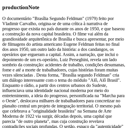
productionNote
O documentário "Brasília Segundo Feldman" (1979) feito por
Vladimir Carvalho, origina-se de uma crítica à narrativa de
progresso que existia no país durante os anos de 1950, e que baseou
a construção da nova capital brasileira. O filme vai além da
grandiosidade arquitetônica de Brasília e busca apresentar, por meio
de filmagens do artista americano Eugene Feldman feitas no final
dos anos 1950, um outro lado da história: a dos candangos, os
operários que ergueram a capital. Assim, a narração, que inclui o
depoimento de um ex-operário, Luiz Perseghini, revela um lado
sombrio da construção: acidentes de trabalho, condições desumanas,
fome e até a morte de trabalhadores, cujas histórias foram muitas
vezes silenciadas . Desta forma, "Brasília segundo Feldman" cria
um diálogo interessante com o tema do módulo "Alô, Alô Brasil".
Enquanto o rádio, a partir dos centros urbanos do Sudeste,
influenciava uma identidade nacional moderna por meio do
entretenimento, a ideia do progresso, personificada na "Marcha para
o Oeste", deslocava milhares de trabalhadores para concretizar no
planalto central um projeto de integração territorial. O mesmo país
que celebrava a "originalidade brasileira" na Semana de Arte
Moderna de 1922 via surgir, décadas depois, uma capital que
parecia "de outro planeta", mas cuja construção revelava
contradições sociais profundas. O sertão, espaço da "autenticidade"