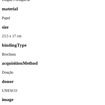
material
Papel
size
23,5 x 17 cm
bindingType
Brochura
acquisitionMethod
Doação
donor
UNESCO
image