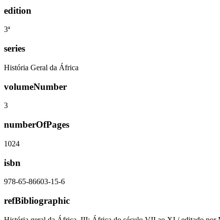
edition
3ª
series
História Geral da África
volumeNumber
3
numberOfPages
1024
isbn
978-65-86603-15-6
refBibliographic
História geral da África, III: África do século VII ao XI / editado 