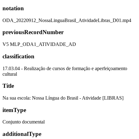
notation
ODA_20220912_NossaLinguaBrasil_AtividadeLibras_D01.mp4
previousRecordNumber
V5 MLP_ODA1_ATIVIDADE_AD
classification
17.03.04 - Realização de cursos de formação e aperfeiçoamento
cultural
Title
Na sua escola: Nossa Língua do Brasil - Atividade [LIBRAS]
itemType
Conjunto documental
additionalType