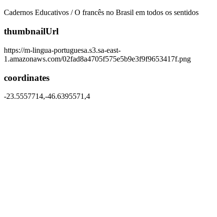
Cadernos Educativos / O francês no Brasil em todos os sentidos
thumbnailUrl
https://m-lingua-portuguesa.s3.sa-east-
1.amazonaws.com/02fad8a4705f575e5b9e3f9f9653417f.png
coordinates
-23.5557714,-46.6395571,4