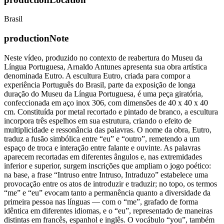
Brasil
productionNote
Neste vídeo, produzido no contexto de reabertura do Museu da
Língua Portuguesa, Arnaldo Antunes apresenta sua obra artística
denominada Eutro. A escultura Eutro, criada para compor a
experiência Português do Brasil, parte da exposição de longa
duração do Museu da Língua Portuguesa, é uma peça giratória,
confeccionada em aço inox 306, com dimensões de 40 x 40 x 40
cm. Constituída por metal recortado e pintado de branco, a escultura
incorpora três espelhos em sua estrutura, criando o efeito de
multiplicidade e ressonância das palavras. O nome da obra, Eutro,
traduz a fusão simbólica entre “eu” e “outro”, remetendo a um
espaço de troca e interação entre falante e ouvinte. As palavras
aparecem recortadas em diferentes ângulos e, nas extremidades
inferior e superior, surgem inscrições que ampliam o jogo poético:
na base, a frase “Intruso entre Intruso, Intraduzo” estabelece uma
provocação entre os atos de introduzir e traduzir; no topo, os termos
“me” e “eu” evocam tanto a permanência quanto a diversidade da
primeira pessoa nas línguas — com o “me”, grafado de forma
idêntica em diferentes idiomas, e o “eu”, representado de maneiras
distintas em francês, espanhol e inglês. O vocábulo “you”, também