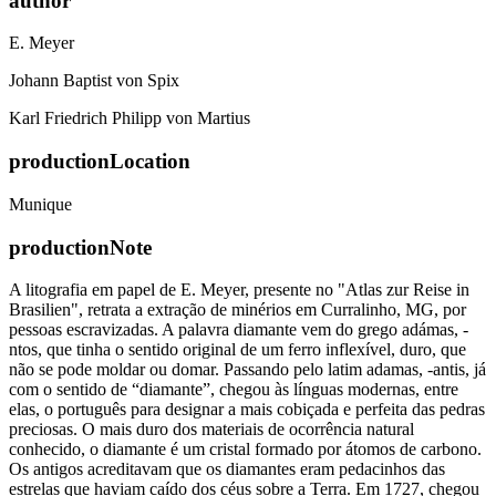
author
E. Meyer
Johann Baptist von Spix
Karl Friedrich Philipp von Martius
productionLocation
Munique
productionNote
A litografia em papel de E. Meyer, presente no "Atlas zur Reise in
Brasilien", retrata a extração de minérios em Curralinho, MG, por
pessoas escravizadas. A palavra diamante vem do grego adámas, -
ntos, que tinha o sentido original de um ferro inflexível, duro, que
não se pode moldar ou domar. Passando pelo latim adamas, -antis, já
com o sentido de “diamante”, chegou às línguas modernas, entre
elas, o português para designar a mais cobiçada e perfeita das pedras
preciosas. O mais duro dos materiais de ocorrência natural
conhecido, o diamante é um cristal formado por átomos de carbono.
Os antigos acreditavam que os diamantes eram pedacinhos das
estrelas que haviam caído dos céus sobre a Terra. Em 1727, chegou