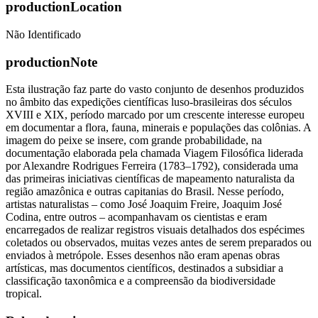
productionLocation
Não Identificado
productionNote
Esta ilustração faz parte do vasto conjunto de desenhos produzidos
no âmbito das expedições científicas luso-brasileiras dos séculos
XVIII e XIX, período marcado por um crescente interesse europeu
em documentar a flora, fauna, minerais e populações das colônias. A
imagem do peixe se insere, com grande probabilidade, na
documentação elaborada pela chamada Viagem Filosófica liderada
por Alexandre Rodrigues Ferreira (1783–1792), considerada uma
das primeiras iniciativas científicas de mapeamento naturalista da
região amazônica e outras capitanias do Brasil. Nesse período,
artistas naturalistas – como José Joaquim Freire, Joaquim José
Codina, entre outros – acompanhavam os cientistas e eram
encarregados de realizar registros visuais detalhados dos espécimes
coletados ou observados, muitas vezes antes de serem preparados ou
enviados à metrópole. Esses desenhos não eram apenas obras
artísticas, mas documentos científicos, destinados a subsidiar a
classificação taxonômica e a compreensão da biodiversidade
tropical.