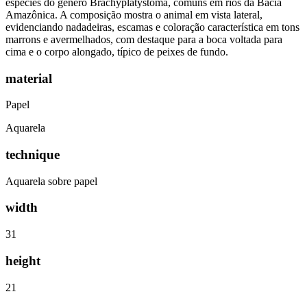
espécies do gênero Brachyplatystoma, comuns em rios da Bacia
Amazônica. A composição mostra o animal em vista lateral,
evidenciando nadadeiras, escamas e coloração característica em tons
marrons e avermelhados, com destaque para a boca voltada para
cima e o corpo alongado, típico de peixes de fundo.
material
Papel
Aquarela
technique
Aquarela sobre papel
width
31
height
21