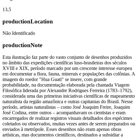
13,5
productionLocation
Não Identificado
productionNote
Esta ilustração faz parte do vasto conjunto de desenhos produzidos
no âmbito das expedições científicas luso-brasileiras dos séculos
XVIII e XIX, período marcado por um crescente interesse europeu
em documentar a flora, fauna, minerais e populações das colônias. A
imagem do roedor "Hua Guati" se insere, com grande
probabilidade, na documentação elaborada pela chamada Viagem
Filosófica liderada por Alexandre Rodrigues Ferreira (1783–1792),
considerada uma das primeiras iniciativas científicas de mapeamento
naturalista da região amazônica e outras capitanias do Brasil. Nesse
período, artistas naturalistas – como José Joaquim Freire, Joaquim
José Codina, entre outros – acompanhavam os cientistas e eram
encarregados de realizar registros visuais detalhados dos espécimes
coletados ou observados, muitas vezes antes de serem preparados ou
enviados à metrópole. Esses desenhos não eram apenas obras
artísticas, mas documentos científicos, destinados a subsidiar a