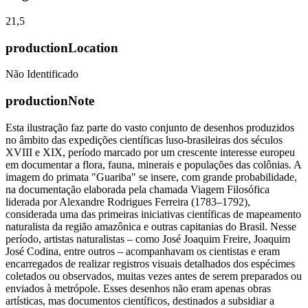
21,5
productionLocation
Não Identificado
productionNote
Esta ilustração faz parte do vasto conjunto de desenhos produzidos
no âmbito das expedições científicas luso-brasileiras dos séculos
XVIII e XIX, período marcado por um crescente interesse europeu
em documentar a flora, fauna, minerais e populações das colônias. A
imagem do primata "Guariba" se insere, com grande probabilidade,
na documentação elaborada pela chamada Viagem Filosófica
liderada por Alexandre Rodrigues Ferreira (1783–1792),
considerada uma das primeiras iniciativas científicas de mapeamento
naturalista da região amazônica e outras capitanias do Brasil. Nesse
período, artistas naturalistas – como José Joaquim Freire, Joaquim
José Codina, entre outros – acompanhavam os cientistas e eram
encarregados de realizar registros visuais detalhados dos espécimes
coletados ou observados, muitas vezes antes de serem preparados ou
enviados à metrópole. Esses desenhos não eram apenas obras
artísticas, mas documentos científicos, destinados a subsidiar a