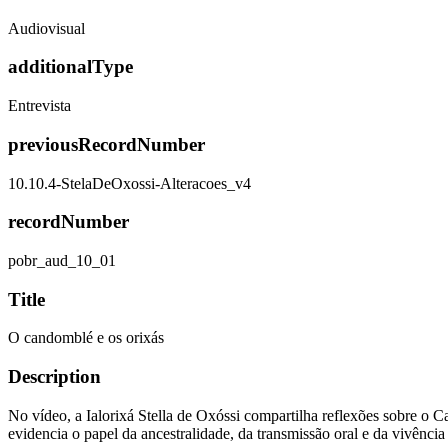
Audiovisual
additionalType
Entrevista
previousRecordNumber
10.10.4-StelaDeOxossi-Alteracoes_v4
recordNumber
pobr_aud_10_01
Title
O candomblé e os orixás
Description
No vídeo, a Ialorixá Stella de Oxóssi compartilha reflexões sobre o Ca
evidencia o papel da ancestralidade, da transmissão oral e da vivênci