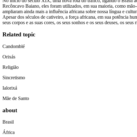
No início do século XIX, uma nova rota do tráfico, ligando o Brasil a
Recôncavo Baiano, eles foram utilizados, em sua maioria, como mão-de
ampliaram ainda mais a influência africana sobre nossa língua e cultur
Apesar dos séculos de cativeiro, a força africana, em sua potência h
seus corpos e as suas cores, os seus sonhos e os seus deuses, os seus ri
Related topic
Candomblé
Orixás
Religião
Sincretismo
Ialorixá
Mãe de Santo
about
Brasil
África