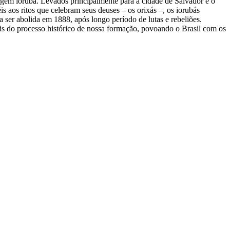
rigem iorubá. Levados principalmente para a cidade de Salvador e o
 aos ritos que celebram seus deuses – os orixás –, os iorubás
 a ser abolida em 1888, após longo período de lutas e rebeliões.
ais do processo histórico de nossa formação, povoando o Brasil com os