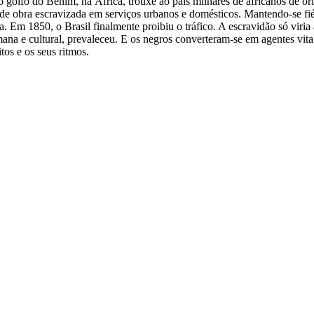
o golfo do Benim, na África, trouxe ao país milhares de africanos de o
 obra escravizada em serviços urbanos e domésticos. Mantendo-se fiéis
a. Em 1850, o Brasil finalmente proibiu o tráfico. A escravidão só viria
umana e cultural, prevaleceu. E os negros converteram-se em agentes vit
tos e os seus ritmos.